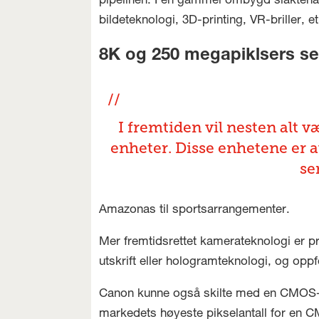
pipelinen. I en gammel ombygd slaktehall 
bildeteknologi, 3D-printing, VR-briller,
8K og 250 megapiklsers s
I fremtiden vil nesten alt 
enheter. Disse enhetene er 
se
Amazonas til sportsarrangementer.
Mer fremtidsrettet kamerateknologi er p
utskrift eller hologramteknologi, og oppfo
Canon kunne også skilte med en CMOS-s
markedets høyeste pikselantall for en CM