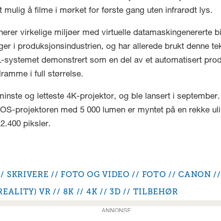
 mulig å filme i mørket for første gang uten infrarødt lys.
erer virkelige miljøer med virtuelle datamaskingenererte b
ger i produksjonsindustrien, og har allerede brukt denne t
-systemet demonstrert som en del av et automatisert pro
ramme i full størrelse.
nste og letteste 4K-projektor, og ble lansert i september.
LCOS-projektoren med 5 000 lumen er myntet på en rekke ul
2.400 piksler.
SKRIVERE
FOTO OG VIDEO
FOTO
CANON
REALITY) VR
8K
4K
3D
TILBEHØR
ANNONSE