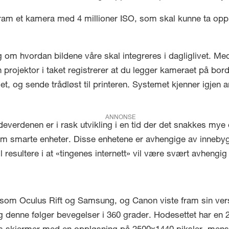
ram et kamera med 4 millioner ISO, som skal kunne ta opp f
m hvordan bildene våre skal integreres i dagliglivet. Med 
En projektor i taket registrerer at du legger kameraet på bo
et, og sende trådløst til printeren. Systemet kjenner igjen 
ANNONSE
verdenen er i rask utvikling i en tid der det snakkes mye om
ennom smarte enheter. Disse enhetene er avhengige av inneb
 resultere i at «tingenes internett» vil være svært avhengig
ører som Oculus Rift og Samsung, og Canon viste fram sin ve
g denne følger bevegelser i 360 grader. Hodesettet har en 