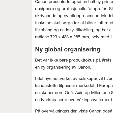
Canon presenterte også en helt ny print
designere og profesjonelle fotografer. 
skrivehode og ny bildeprosessor. Modelle
funksjon skal sørge for at bilder tatt m
tilkobling og nettsky-tilkobling, og har 
målene 723 x 433 x 285 mm, selv med 12 b
Ny global organisering
Det var ikke bare produktfokus på årets 
en ny organisering av Canon.
I det nye nettverket av selskaper vil hv
kundestøtte tilpasset markedet. I Europa
selskaper som Océ, Axis og Milestone Sy
nettverksbaserte overvåkingssystemer i
På overvåkningssiden viste Canon også f