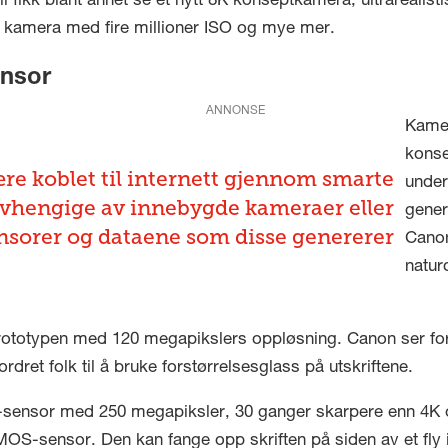
fikk blant annet se et nytt 8K konseptkamera, ultrarealisti
 et kamera med fire millioner ISO og mye mer.
ensor
ANNONSE
Kamer
konse
være koblet til internett gjennom smarte
under
avhengige av innebygde kameraer eller
gener
nsorer og dataene som disse genererer
Canon
natur
rototypen med 120 megapikslers oppløsning. Canon ser for
rdret folk til å bruke forstørrelsesglass på utskriftene.
ensor med 250 megapiksler, 30 ganger skarpere enn 4K og
OS-sensor. Den kan fange opp skriften på siden av et fly i 