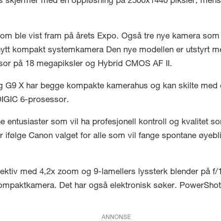
rs skjermer med en oppløsning på 2500x1440 piksler, mens 
som ble vist fram på årets Expo. Også tre nye kamera som
ytt kompakt systemkamera Den nye modellen er utstyrt m
nsor på 18 megapiksler og Hybrid CMOS AF II.
 G9 X har begge kompakte kamerahus og kan skilte med e
IGIC 6-prosessor.
 entusiaster som vil ha profesjonell kontroll og kvalitet s
 ifølge Canon valget for alle som vil fange spontane øyebl
ktiv med 4,2x zoom og 9-lamellers lyssterk blender på f/1
mpaktkamera. Det har også elektronisk søker. PowerShot
ANNONSE