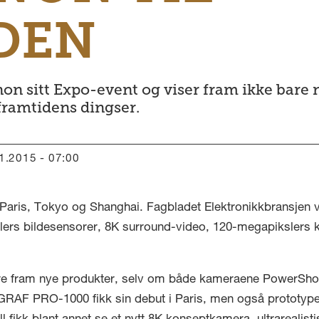
DEN
on sitt Expo-event og viser fram ikke bare
 framtidens dingser.
11.2015 - 07:00
Paris, Tokyo og Shanghai. Fagbladet Elektronikkbransjen 
lers bildesensorer, 8K surround-video, 120-megapikslers k
are fram nye produkter, selv om både kameraene PowerSh
GRAF PRO-1000 fikk sin debut i Paris, men også prototyper