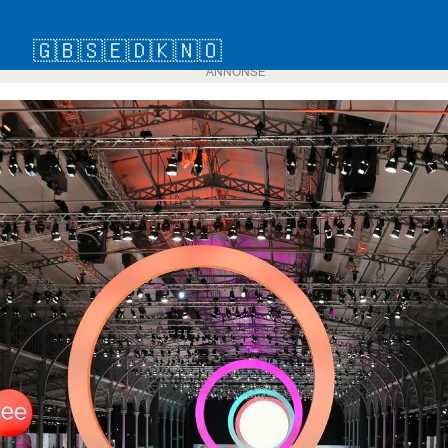
🇬🇧
🇸🇪
🇩🇰
🇳🇴
ANNONSE