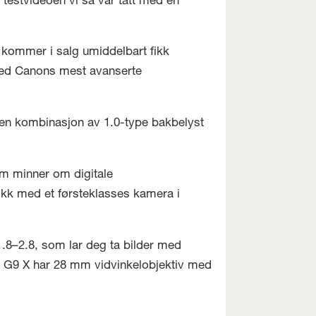
testvideoen vi så var tatt med en
 kommer i salg umiddelbart fikk
ed Canons mest avanserte
n kombinasjon av 1.0-type bakbelyst
om minner om digitale
ikk med et førsteklasses kamera i
.8–2.8, som lar deg ta bilder med
 G9 X har 28 mm vidvinkelobjektiv med