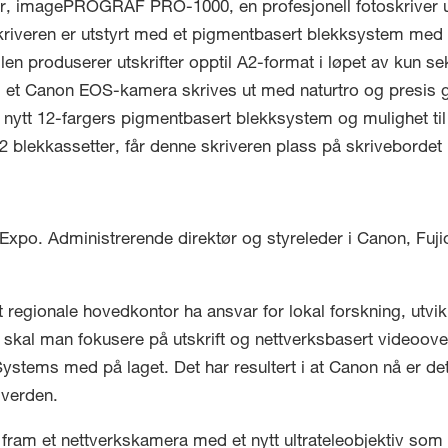
er, imagePROGRAF PRO-1000, en profesjonell fotoskriver utv
Skriveren er utstyrt med et pigmentbasert blekksystem med 
n produserer utskrifter opptil A2-format i løpet av kun seks
ed et Canon EOS-kamera skrives ut med naturtro og presis g
et nytt 12-fargers pigmentbasert blekksystem og mulighet ti
lekkassetter, får denne skriveren plass på skrivebordet i 
Expo. Administrerende direktør og styreleder i Canon, Fujio 
ert regionale hovedkontor ha ansvar for lokal forskning, utv
 skal man fokusere på utskrift og nettverksbasert videoove
stems med på laget. Det har resultert i at Canon nå er det
 verden.
ram et nettverkskamera med et nytt ultrateleobjektiv som ha