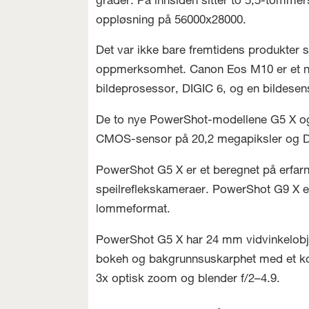
grader. På innsiden sitter to 5,5-tomme
oppløsning på 56000x28000.
Det var ikke bare fremtidens produkter 
oppmerksomhet. Canon Eos M10 er et n
bildeprosessor, DIGIC 6, og en bildese
De to nye PowerShot-modellene G5 X og
CMOS-sensor på 20,2 megapiksler og D
PowerShot G5 X er et beregnet på erfarne
speilreflekskameraer. PowerShot G9 X er
lommeformat.
PowerShot G5 X har 24 mm vidvinkelobje
bokeh og bakgrunnsuskarphet med et ko
3x optisk zoom og blender f/2–4.9.