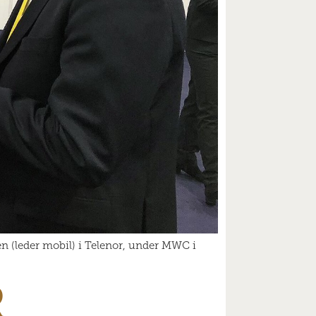
en (leder mobil) i Telenor, under MWC i
R