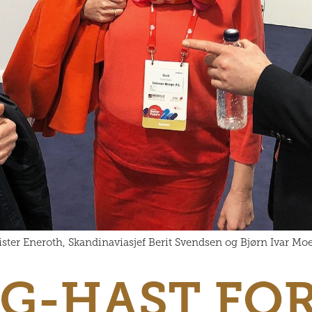
rister Eneroth, Skandinaviasjef Berit Svendsen og Bjørn Ivar Mo
5G-HAST FO