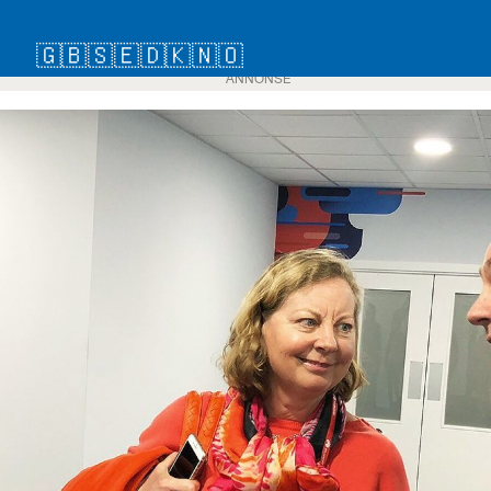
🇬🇧
🇸🇪
🇩🇰
🇳🇴
ANNONSE