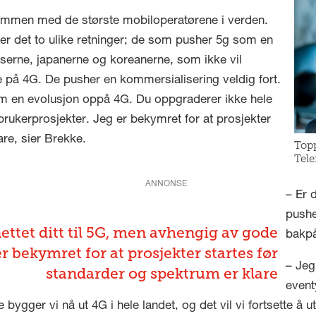
ammen med de største mobiloperatørene i verden.
g er det to ulike retninger; de som pusher 5g som en
eserne, japanerne og koreanerne, som ikke vil
 på 4G. De pusher en kommersialisering veldig fort.
m en evolusjon oppå 4G. Du oppgraderer ikke hele
 brukerprosjekter. Jeg er bekymret for at prosjekter
are, sier Brekke.
Topp
Tele
ANNONSE
– Er 
pusher
ettet ditt til 5G, men avhengig av gode
bakpå
r bekymret for at prosjekter startes før
– Jeg
standarder og spektrum er klare
event
 bygger vi nå ut 4G i hele landet, og det vil vi fortsette å u