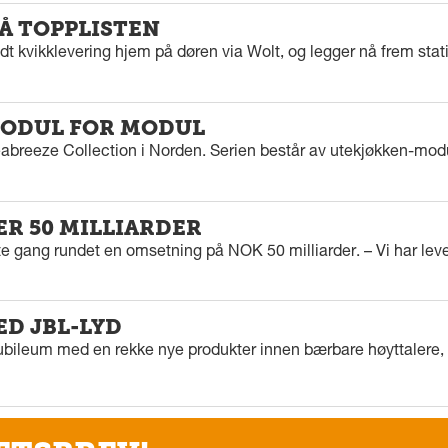
PÅ TOPPLISTEN
dt kvikklevering hjem på døren via Wolt, og legger nå frem stat
ODUL FOR MODUL
eabreeze Collection i Norden. Serien består av utekjøkken-modu
ER 50 MILLIARDER
rste gang rundet en omsetning på NOK 50 milliarder. – Vi har l
ED JBL-LYD
ubileum med en rekke nye produkter innen bærbare høyttalere, f