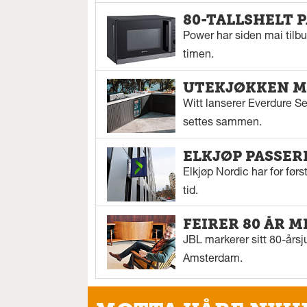
80-TALLSHELT 
Power har siden mai tilbu
timen.
UTEKJØKKEN M
Witt lanserer Everdure S
settes sammen.
ELKJØP PASSER
Elkjøp Nordic har for fø
tid.
FEIRER 80 ÅR M
JBL markerer sitt 80-årsj
Amsterdam.