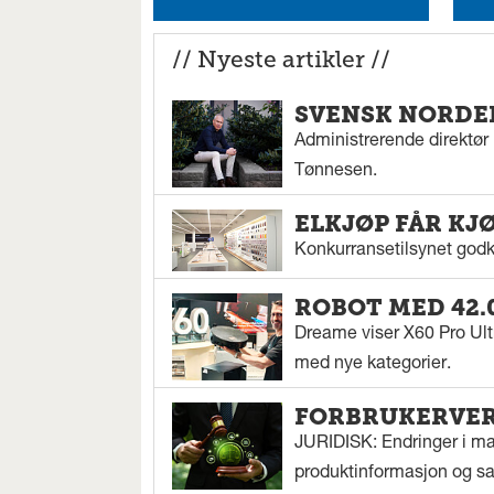
// Nyeste artikler //
SVENSK NORDEN
Administrerende direktør N
Tønnesen.
ELKJØP FÅR KJ
Konkurransetilsynet godkj
ROBOT MED 42.
Dreame viser X60 Pro Ul
med nye kategorier.
FORBRUKERVERN
JURIDISK: Endringer i mar
produktinformasjon og sal