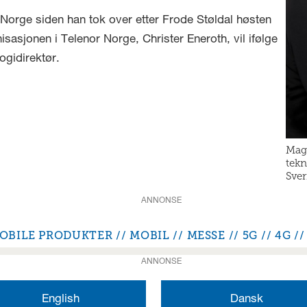
 Norge siden han tok over etter Frode Støldal høsten
nisasjonen i Telenor Norge, Christer Eneroth, vil ifølge
ogidirektør.
Magn
tekn
Sver
ANNONSE
OBILE PRODUKTER
MOBIL
MESSE
5G
4G
ANNONSE
English
Dansk