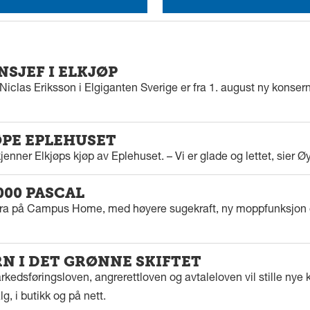
SJEF I ELKJØP
iclas Eriksson i Elgiganten Sverige er fra 1. august ny konserns
ØPE EPLEHUSET
enner Elkjøps kjøp av Eplehuset. – Vi er glade og lettet, sier Ø
000 PASCAL
tra på Campus Home, med høyere sugekraft, ny moppfunksjon 
 I DET GRØNNE SKIFTET
kedsføringsloven, angrerettloven og avtaleloven vil stille nye k
g, i butikk og på nett.