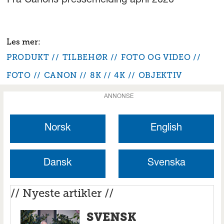
Fra Canons pressemelding april 2020
PRODUKT
TILBEHØR
FOTO OG VIDEO
FOTO
CANON
8K
4K
OBJEKTIV
ANNONSE
Norsk
English
Dansk
Svenska
// Nyeste artikler //
SVENSK