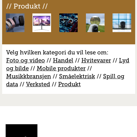
// Produkt //
Velg hvilken kategori du vil lese om:
Foto og video
//
Handel
//
H
vitevarer
//
Lyd
og bilde
//
Mobile produkter
//
M
usikkbransjen
//
S
måelektrisk
//
S
pill og
data
//
V
erksted
//
Produkt