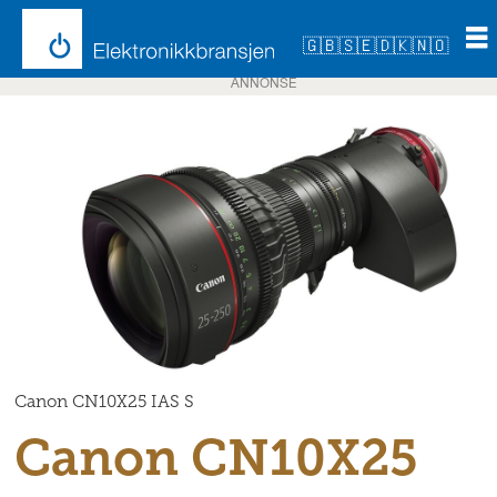
🇬🇧
🇸🇪
🇩🇰
🇳🇴
ANNONSE
Canon CN10X25 IAS S
Canon CN10X25