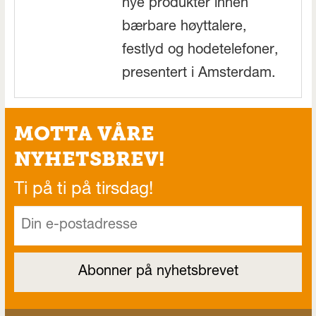
nye produkter innen
bærbare høyttalere,
festlyd og hodetelefoner,
presentert i Amsterdam.
MOTTA VÅRE
NYHETSBREV!
Ti på ti på tirsdag!