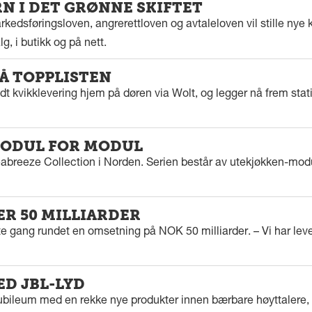
 I DET GRØNNE SKIFTET
kedsføringsloven, angrerettloven og avtaleloven vil stille nye k
g, i butikk og på nett.
PÅ TOPPLISTEN
dt kvikklevering hjem på døren via Wolt, og legger nå frem stat
ODUL FOR MODUL
eabreeze Collection i Norden. Serien består av utekjøkken-modu
ER 50 MILLIARDER
rste gang rundet en omsetning på NOK 50 milliarder. – Vi har l
ED JBL-LYD
ubileum med en rekke nye produkter innen bærbare høyttalere, f