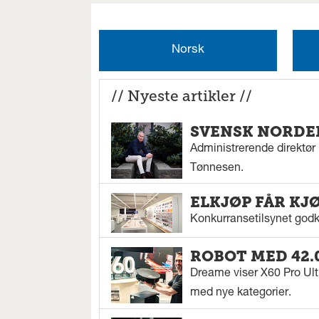
Norsk
// Nyeste artikler //
SVENSK NORDEN
Administrerende direktør N
Tønnesen.
ELKJØP FÅR KJ
Konkurransetilsynet godkj
ROBOT MED 42.
Dreame viser X60 Pro Ul
med nye kategorier.