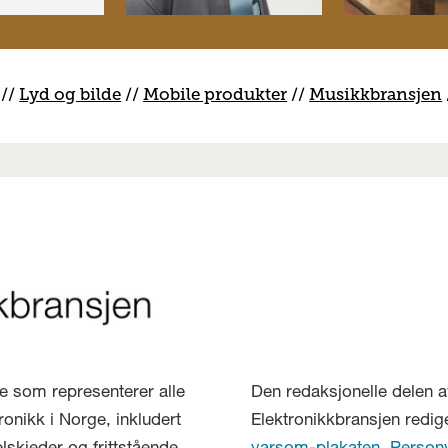
//
Lyd og bilde
//
Mobile produkter
//
M
usikkbransjen
lse som representerer alle
Den redaksjonelle delen a
ronikk i Norge, inkludert
Elektronikkbransjen redig