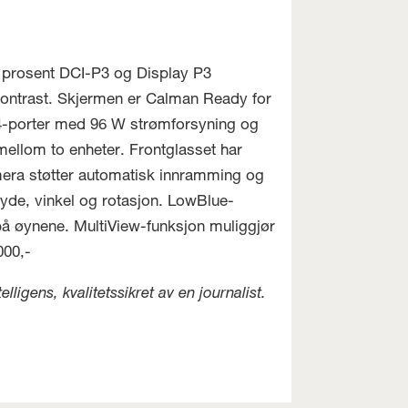
 prosent DCI-P3 og Display P3
kontrast. Skjermen er Calman Ready for
 4-porter med 96 W strømforsyning og
mellom to enheter. Frontglasset har
era støtter automatisk innramming og
yde, vinkel og rotasjon. LowBlue-
på øynene. MultiView-funksjon muliggjør
000,-
ligens, kvalitetssikret av en journalist.