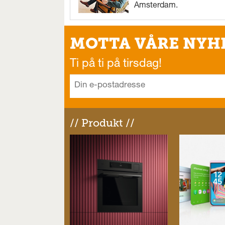
Amsterdam.
MOTTA VÅRE NYH
Ti på ti på tirsdag!
// Produkt //