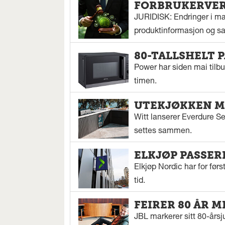
FORBRUKERVERN
JURIDISK: Endringer i mar
produktinformasjon og sal
80-TALLSHELT 
Power har siden mai tilbu
timen.
UTEKJØKKEN M
Witt lanserer Everdure S
settes sammen.
ELKJØP PASSER
Elkjøp Nordic har for fø
tid.
FEIRER 80 ÅR M
JBL markerer sitt 80-årsj