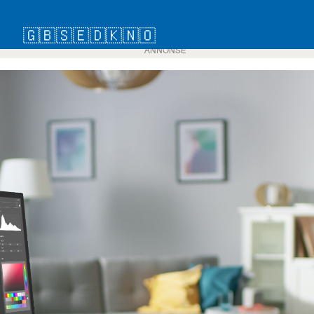
🇬🇧
🇸🇪
🇩🇰
🇳🇴
ANNONSE