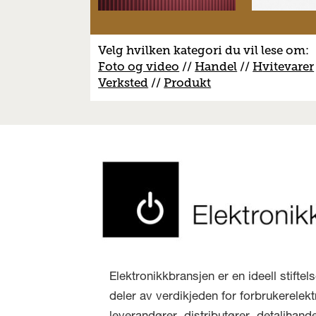
Velg hvilken kategori du vil lese om:
Foto og video
//
Handel
//
H
vitevarer
V
erksted
//
Produkt
Elektronikkbransjen er en ideell stifte
deler av verdikjeden for forbrukerelekt