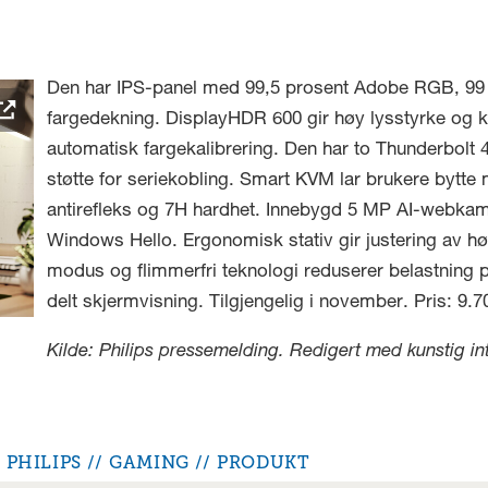
Den har IPS-panel med 99,5 prosent Adobe RGB, 99
fargedekning. DisplayHDR 600 gir høy lysstyrke og 
automatisk fargekalibrering. Den har to Thunderbolt
støtte for seriekobling. Smart KVM lar brukere bytte 
antirefleks og 7H hardhet. Innebygd 5 MP AI-webkam
Windows Hello. Ergonomisk stativ gir justering av hø
modus og flimmerfri teknologi reduserer belastning 
delt skjermvisning. Tilgjengelig i november. Pris: 9.7
Kilde: Philips pressemelding. Redigert med kunstig intel
PHILIPS
GAMING
PRODUKT