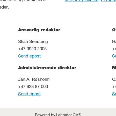
elskjeder og frittstående
varsom-plakaten
.
Person
eder.
Ansvarlig redaktør
Ø
Stian Sønsteng
H
+47 9920 2005
+
Send epost
S
Administrerende direktør
M
Jan A. Røsholm
C
+47 928 87 000
+
Send epost
S
Powered by Labrador CMS