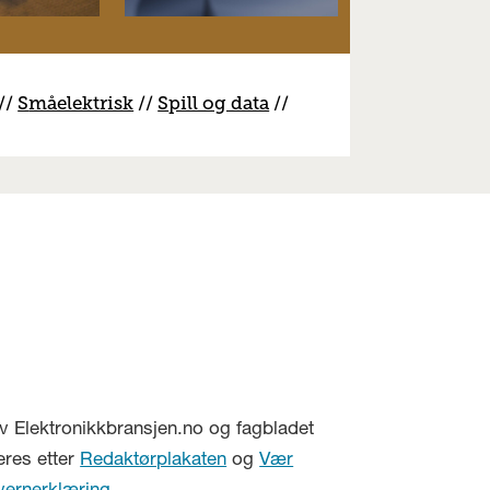
//
S
måelektrisk
//
S
pill og data
//
v Elektronikkbransjen.no og fagbladet
eres etter
Redaktørplakaten
og
Vær