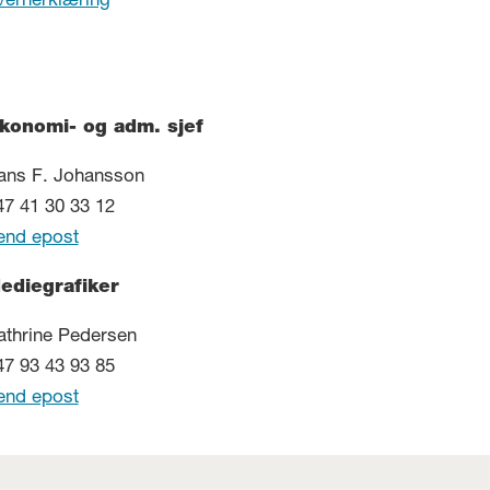
vernerklæring
konomi- og adm. sjef
ans F. Johansson
47 41 30 33 12
end epost
ediegrafiker
athrine Pedersen
47 93 43 93 85
end epost