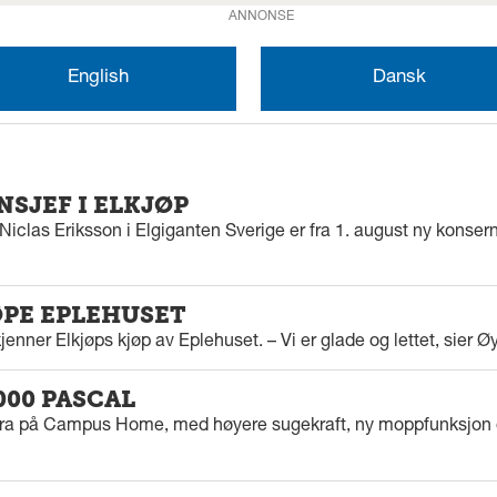
ANNONSE
English
Dansk
SJEF I ELKJØP
iclas Eriksson i Elgiganten Sverige er fra 1. august ny konserns
ØPE EPLEHUSET
enner Elkjøps kjøp av Eplehuset. – Vi er glade og lettet, sier Ø
000 PASCAL
tra på Campus Home, med høyere sugekraft, ny moppfunksjon 