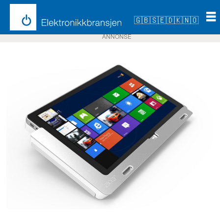
🇬🇧
🇸🇪
🇩🇰
🇳🇴
ANNONSE