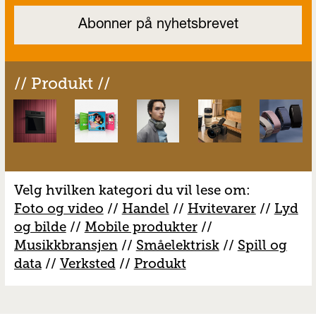
// Produkt //
Velg hvilken kategori du vil lese om:
Foto og video
//
Handel
//
H
vitevarer
//
Lyd
og bilde
//
Mobile produkter
//
M
usikkbransjen
//
S
måelektrisk
//
S
pill og
data
//
V
erksted
//
Produkt