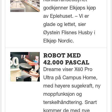
Konkurransetilsynet
godkjenner Elkjøps kjøp
av Eplehuset. – Vi er
glade og lettet, sier
Øystein Flisnes Husby i
Elkjøp Nordic.
ROBOT MED
42.000 PASCAL
Dreame viser X60 Pro
Ultra på Campus Home,
med høyere sugekraft, ny
moppfunksjon og
terskelhåndtering. Snart
kommer de med nye