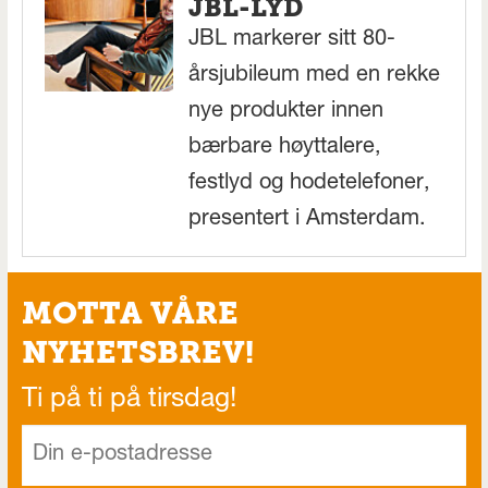
JBL-LYD
JBL markerer sitt 80-
årsjubileum med en rekke
nye produkter innen
bærbare høyttalere,
festlyd og hodetelefoner,
presentert i Amsterdam.
MOTTA VÅRE
NYHETSBREV!
Ti på ti på tirsdag!