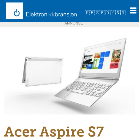
🇬🇧
🇸🇪
🇩🇰
🇳🇴
ANNONSE
Acer Aspire S7