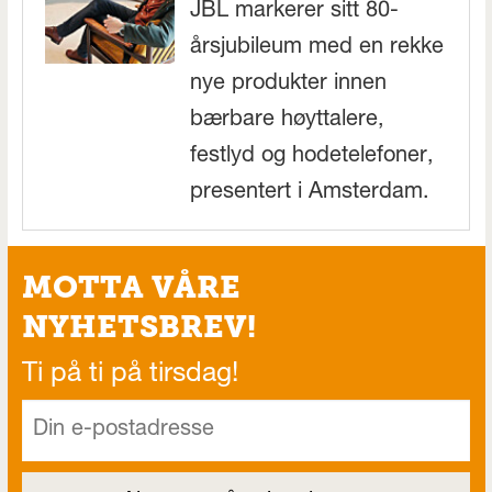
JBL markerer sitt 80-
årsjubileum med en rekke
nye produkter innen
bærbare høyttalere,
festlyd og hodetelefoner,
presentert i Amsterdam.
MOTTA VÅRE
NYHETSBREV!
Ti på ti på tirsdag!