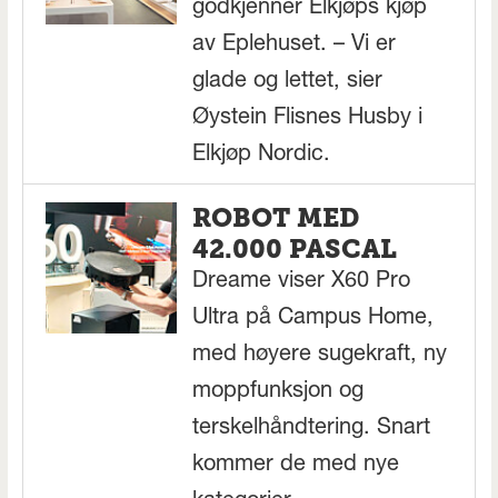
godkjenner Elkjøps kjøp
av Eplehuset. – Vi er
glade og lettet, sier
Øystein Flisnes Husby i
Elkjøp Nordic.
ROBOT MED
42.000 PASCAL
Dreame viser X60 Pro
Ultra på Campus Home,
med høyere sugekraft, ny
moppfunksjon og
terskelhåndtering. Snart
kommer de med nye