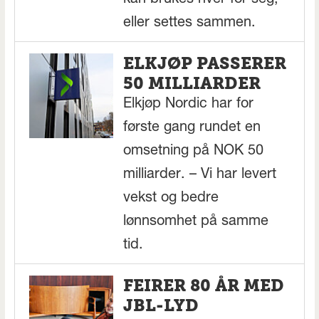
kan brukes hver for seg,
eller settes sammen.
ELKJØP PASSERER
50 MILLIARDER
Elkjøp Nordic har for
første gang rundet en
omsetning på NOK 50
milliarder. – Vi har levert
vekst og bedre
lønnsomhet på samme
tid.
FEIRER 80 ÅR MED
JBL-LYD