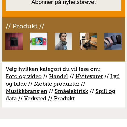
// Produkt //
Velg hvilken kategori du vil lese om:
Foto og video
//
Handel
//
H
vitevarer
//
Lyd
og bilde
//
Mobile produkter
//
M
usikkbransjen
//
S
måelektrisk
//
S
pill og
data
//
V
erksted
//
Produkt