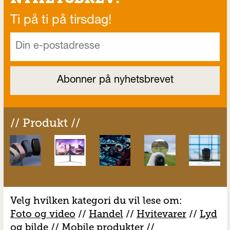
Ti på ti på tirsdag!
// Produkt //
Velg hvilken kategori du vil lese om:
Foto og video
//
Handel
//
H
vitevarer
//
Lyd
og bilde
//
Mobile produkter
//