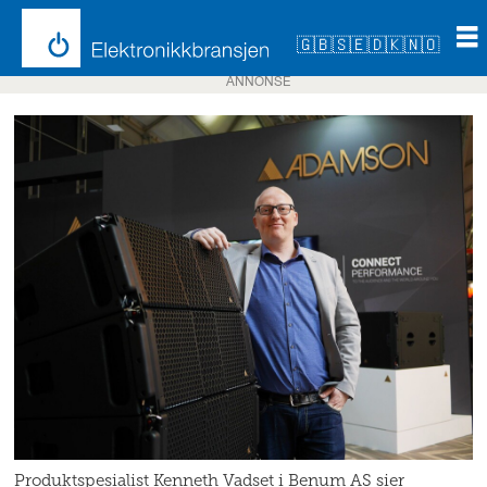
🇬🇧
🇸🇪
🇩🇰
🇳🇴
ANNONSE
Produktspesialist Kenneth Vadset i Benum AS sier