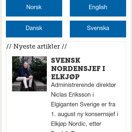
Norsk
English
Dansk
Svenska
// Nyeste artikler //
SVENSK
NORDENSJEF I
ELKJØP
Administrerende direktør
Niclas Eriksson i
Elgiganten Sverige er fra
1. august ny konsernsjef i
Elkjøp Nordic, etter