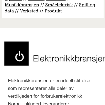
M
usikkbransjen
//
S
måelektrisk
//
S
pill og
data
//
V
erksted
//
Produkt
Elektronikkbransjen er en ideell stiftelse
som representerer alle deler av
verdikjeden for forbrukerelektronikk i
Norge, inkludert leverandører,