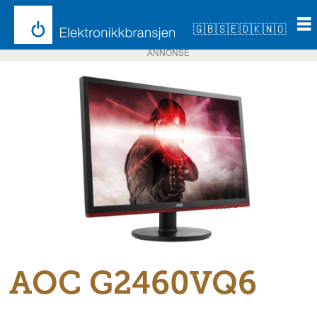
🇬🇧
🇸🇪
🇩🇰
🇳🇴
ANNONSE
AOC G2460VQ6