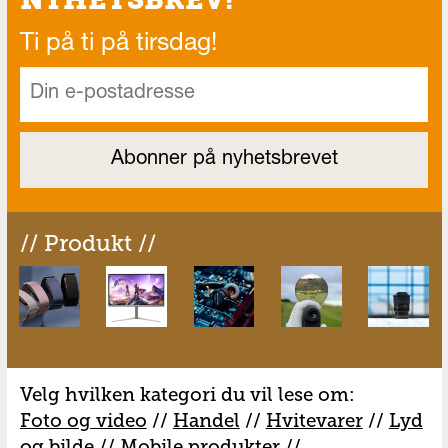
Ti på ti på tirsdag!
// Produkt //
Velg hvilken kategori du vil lese om:
Foto og video
//
Handel
//
H
vitevarer
//
Lyd
og bilde
//
Mobile produkter
//