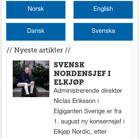
Norsk
English
Dansk
Svenska
// Nyeste artikler //
SVENSK
NORDENSJEF I
ELKJØP
Administrerende direktør
Niclas Eriksson i
Elgiganten Sverige er fra
1. august ny konsernsjef i
Elkjøp Nordic, etter