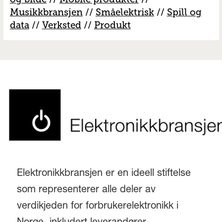
M
usikkbransjen
//
S
måelektrisk
//
S
pill og
data
//
V
erksted
//
Produkt
Elektronikkbransjen er en ideell stiftelse
som representerer alle deler av
verdikjeden for forbrukerelektronikk i