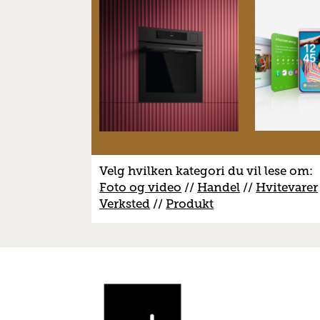
Velg hvilken kategori du vil lese om:
Foto og video
//
Handel
//
H
vitevarer
V
erksted
//
Produkt