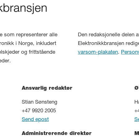
lse som representerer alle
Den redaksjonelle delen a
ronikk i Norge, inkludert
Elektronikkbransjen redig
elskjeder og frittstående
varsom-plakaten
.
Person
eder.
Ansvarlig redaktør
Ø
Stian Sønsteng
H
+47 9920 2005
+
Send epost
S
Administrerende direktør
M