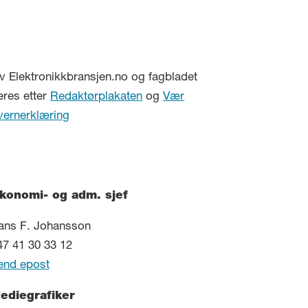
v Elektronikkbransjen.no og fagbladet
eres etter
Redaktørplakaten
og
Vær
vernerklæring
konomi- og adm. sjef
ans F. Johansson
47 41 30 33 12
end epost
ediegrafiker