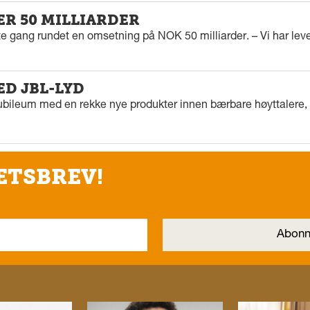
ER 50 MILLIARDER
rste gang rundet en omsetning på NOK 50 milliarder. – Vi har l
ED JBL-LYD
ubileum med en rekke nye produkter innen bærbare høyttalere, f
ETSBREV!