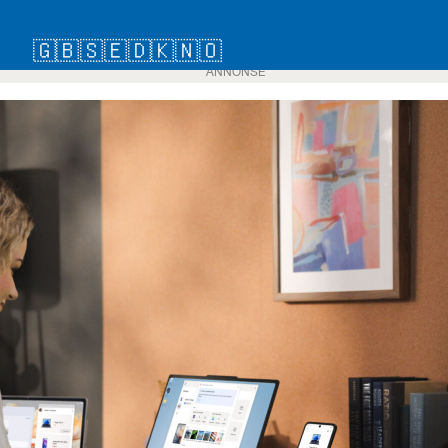
🇬🇧
🇸🇪
🇩🇰
🇳🇴
ANNONSE