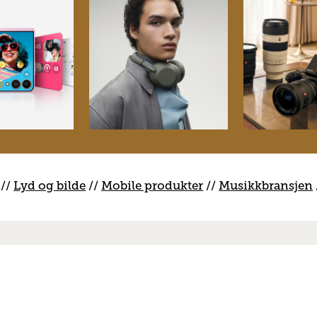
//
Lyd og bilde
//
Mobile produkter
//
M
usikkbransjen