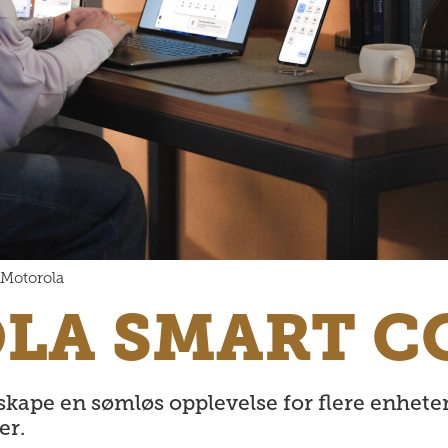
 Motorola
LA SMART C
 skape en sømløs opplevelse for flere enhe
er.