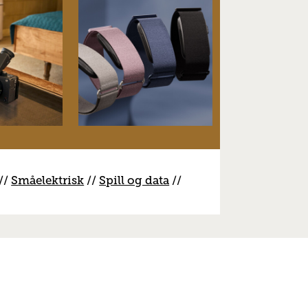
//
S
måelektrisk
//
S
pill og data
//