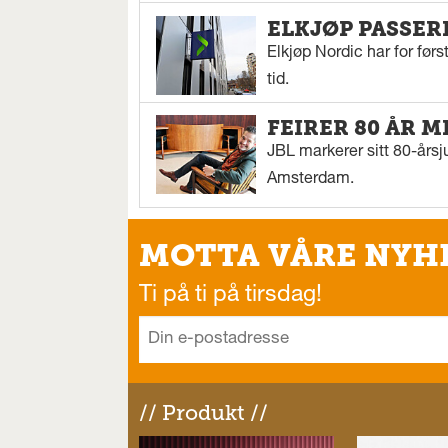
ELKJØP PASSER
Elkjøp Nordic har for fø
tid.
FEIRER 80 ÅR M
JBL markerer sitt 80-årsj
Amsterdam.
MOTTA VÅRE NYH
Ti på ti på tirsdag!
// Produkt //