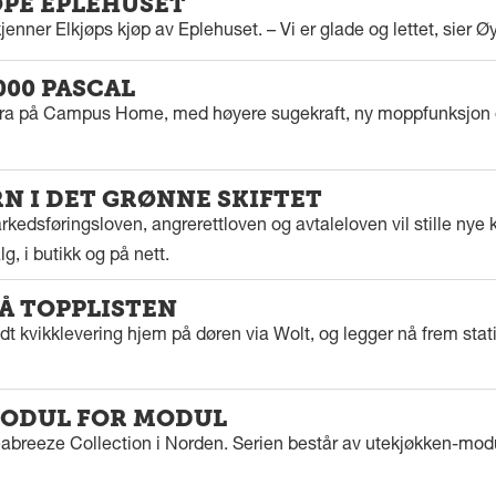
ØPE EPLEHUSET
enner Elkjøps kjøp av Eplehuset. – Vi er glade og lettet, sier Ø
000 PASCAL
tra på Campus Home, med høyere sugekraft, ny moppfunksjon 
 I DET GRØNNE SKIFTET
kedsføringsloven, angrerettloven og avtaleloven vil stille nye k
g, i butikk og på nett.
PÅ TOPPLISTEN
dt kvikklevering hjem på døren via Wolt, og legger nå frem stat
ODUL FOR MODUL
eabreeze Collection i Norden. Serien består av utekjøkken-modu