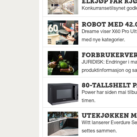
ELKJØP FÅR KJ
Konkurransetilsynet godkj
ROBOT MED 42.
Dreame viser X60 Pro Ul
med nye kategorier.
FORBRUKERVERN
JURIDISK: Endringer i mar
produktinformasjon og sal
80-TALLSHELT 
Power har siden mai tilbu
timen.
UTEKJØKKEN M
Witt lanserer Everdure S
settes sammen.