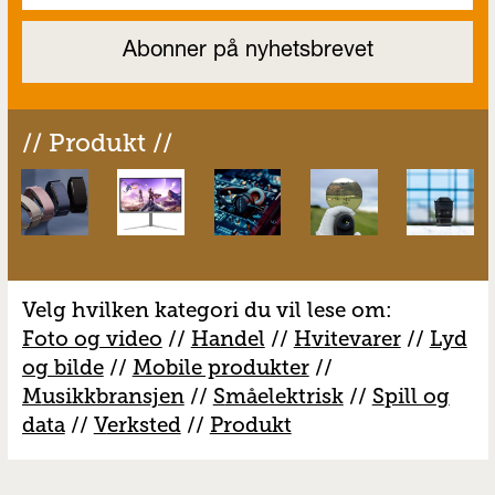
// Produkt //
Velg hvilken kategori du vil lese om:
Foto og video
//
Handel
//
H
vitevarer
//
Lyd
og bilde
//
Mobile produkter
//
M
usikkbransjen
//
S
måelektrisk
//
S
pill og
data
//
V
erksted
//
Produkt