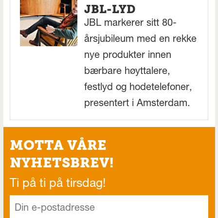
JBL-LYD
JBL markerer sitt 80-
årsjubileum med en rekke
nye produkter innen
bærbare høyttalere,
festlyd og hodetelefoner,
presentert i Amsterdam.
MOTTA VÅRE
NYHETSBREV!
Ti på ti på tirsdag!