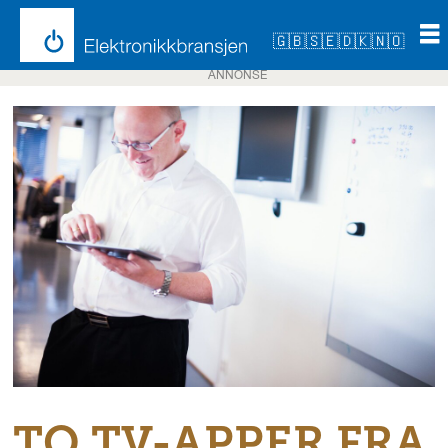
🇬🇧
🇸🇪
🇩🇰
🇳🇴
ANNONSE
TO TV-APPER FRA