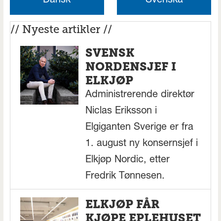
Dansk
Svenska
// Nyeste artikler //
SVENSK
NORDENSJEF I
ELKJØP
Administrerende direktør
Niclas Eriksson i
Elgiganten Sverige er fra
1. august ny konsernsjef i
Elkjøp Nordic, etter
Fredrik Tønnesen.
ELKJØP FÅR
KJØPE EPLEHUSET