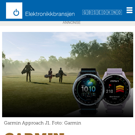
🇬🇧
🇸🇪
🇩🇰
🇳🇴
ANNONSE
Garmin Approach J1. Foto: Garmin