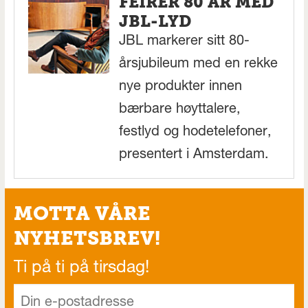
FEIRER 80 ÅR MED
JBL-LYD
JBL markerer sitt 80-
årsjubileum med en rekke
nye produkter innen
bærbare høyttalere,
festlyd og hodetelefoner,
presentert i Amsterdam.
MOTTA VÅRE
NYHETSBREV!
Ti på ti på tirsdag!