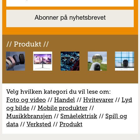
// Produkt //
Velg hvilken kategori du vil lese om:
Foto og video
//
Handel
//
H
vitevarer
//
Lyd
og bilde
//
Mobile produkter
//
M
usikkbransjen
//
S
måelektrisk
//
S
pill og
data
//
V
erksted
//
Produkt