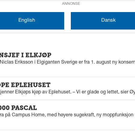
ANNONSE
English
Dansk
SJEF I ELKJØP
iclas Eriksson i Elgiganten Sverige er fra 1. august ny konserns
ØPE EPLEHUSET
enner Elkjøps kjøp av Eplehuset. – Vi er glade og lettet, sier Ø
000 PASCAL
tra på Campus Home, med høyere sugekraft, ny moppfunksjon 