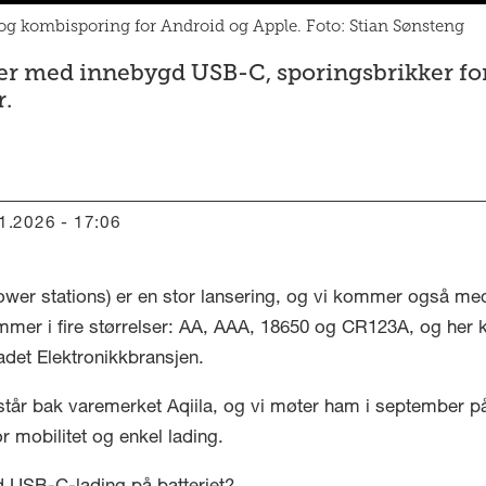
og kombisporing for Android og Apple. Foto: Stian Sønsteng
rier med innebygd USB-C, sporingsbrikker f
r.
01.2026 - 17:06
wer stations) er en stor lansering, og vi kommer også me
er i fire størrelser: AA, AAA, 18650 og CR123A, og her ka
ladet Elektronikkbransjen.
står bak varemerket Aqiila, og vi møter ham i september på
r mobilitet og enkel lading.