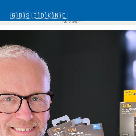
🇬🇧
🇸🇪
🇩🇰
🇳🇴
ANNONSE