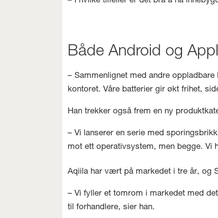
– I hvilke tilfeller er det bra å ha inneb
Både Android og App
– Sammenlignet med andre oppladbare bat
kontoret. Våre batterier gir økt frihet, s
Han trekker også frem en ny produktkate
– Vi lanserer en serie med sporingsbrik
mot ett operativsystem, men begge. Vi h
Aqiila har vært på markedet i tre år, og S
– Vi fyller et tomrom i markedet med det 
til forhandlere, sier han.