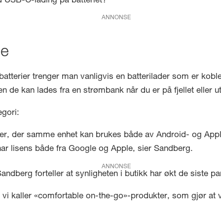
ygd USB-C-lading på batteriet?
ANNONSE
le
terier trenger man vanligvis en batterilader som er koblet
iden de kan lades fra en strømbank når du er på fjellet eller
gori:
ker, der samme enhet kan brukes både av Android- og Apple-
ar lisens både fra Google og Apple, sier Sandberg.
ANNONSE
andberg forteller at synligheten i butikk har økt de siste pa
vi kaller «comfortable on-the-go»-produkter, som gjør at vi