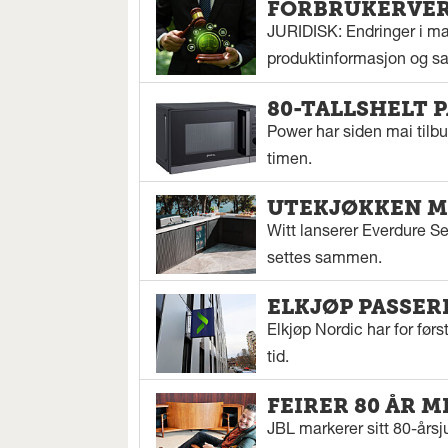
FORBRUKERVERN
JURIDISK: Endringer i mar
produktinformasjon og sal
80-TALLSHELT 
Power har siden mai tilbu
timen.
UTEKJØKKEN M
Witt lanserer Everdure S
settes sammen.
ELKJØP PASSER
Elkjøp Nordic har for fø
tid.
FEIRER 80 ÅR M
JBL markerer sitt 80-årsj