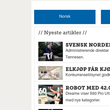
Norsk
// Nyeste artikler //
SVENSK NORDEN
Administrerende direktør N
Tønnesen.
ELKJØP FÅR KJ
Konkurransetilsynet godkj
ROBOT MED 42.
Dreame viser X60 Pro Ul
med nye kategorier.