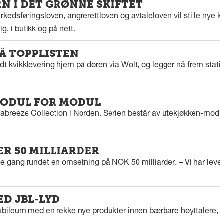
 I DET GRØNNE SKIFTET
kedsføringsloven, angrerettloven og avtaleloven vil stille nye k
g, i butikk og på nett.
PÅ TOPPLISTEN
dt kvikklevering hjem på døren via Wolt, og legger nå frem stat
ODUL FOR MODUL
eabreeze Collection i Norden. Serien består av utekjøkken-modu
ER 50 MILLIARDER
rste gang rundet en omsetning på NOK 50 milliarder. – Vi har l
ED JBL-LYD
ubileum med en rekke nye produkter innen bærbare høyttalere, f