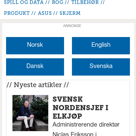
SPILL OG DATA
ROG
TILBEHØR
PRODUKT
ASUS
SKJERM
ANNONSE
Norsk
English
Dansk
Svenska
// Nyeste artikler //
SVENSK
NORDENSJEF I
ELKJØP
Administrerende direktør
Niclas Eriksson i