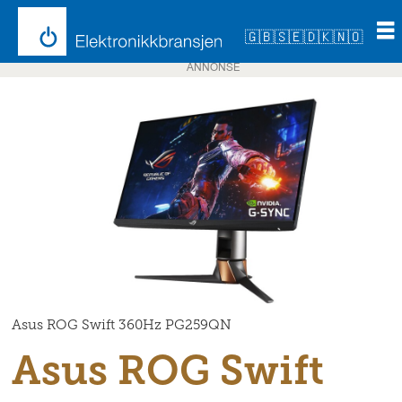
🇬🇧
🇸🇪
🇩🇰
🇳🇴
ANNONSE
Asus ROG Swift 360Hz PG259QN
Asus ROG Swift