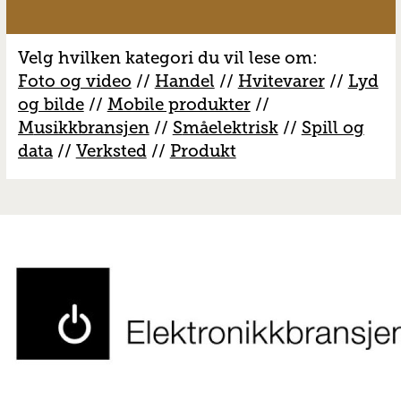
Velg hvilken kategori du vil lese om:
Foto og video
//
Handel
//
H
vitevarer
//
Lyd
og bilde
//
Mobile produkter
//
M
usikkbransjen
//
S
måelektrisk
//
S
pill og
data
//
V
erksted
//
Produkt