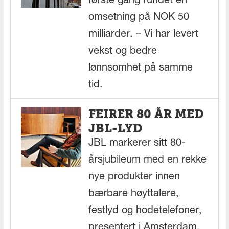
første gang rundet en
omsetning på NOK 50
milliarder. – Vi har levert
vekst og bedre
lønnsomhet på samme
tid.
FEIRER 80 ÅR MED
JBL-LYD
JBL markerer sitt 80-
årsjubileum med en rekke
nye produkter innen
bærbare høyttalere,
festlyd og hodetelefoner,
presentert i Amsterdam.