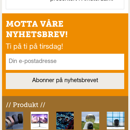
MOTTA VÅRE
NYHETSBREV!
Ti på ti på tirsdag!
// Produkt //