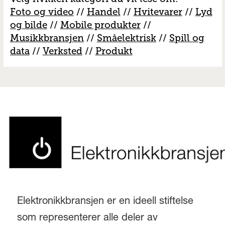
Foto og video
//
Handel
//
H
vitevarer
//
Lyd
og bilde
//
Mobile produkter
//
M
usikkbransjen
//
S
måelektrisk
//
S
pill og
data
//
V
erksted
//
Produkt
Elektronikkbransjen er en ideell stiftelse
som representerer alle deler av