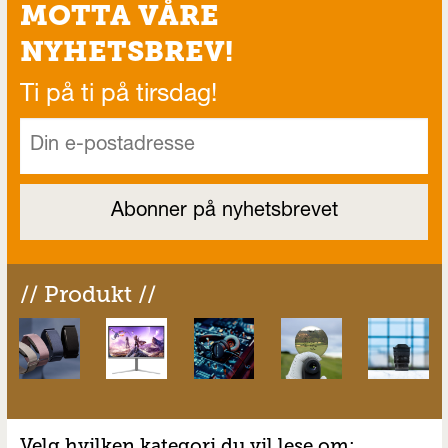
MOTTA VÅRE
NYHETSBREV!
Ti på ti på tirsdag!
// Produkt //
Velg hvilken kategori du vil lese om: