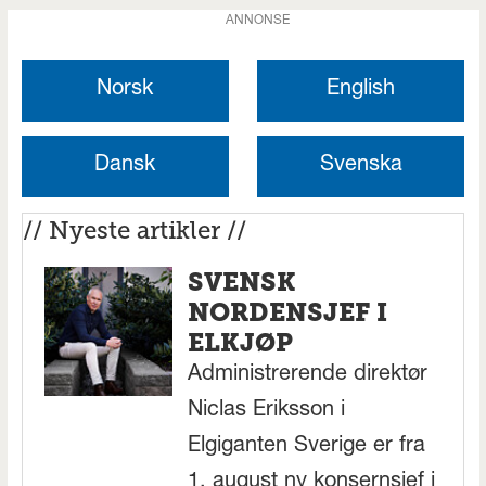
ANNONSE
Norsk
English
Dansk
Svenska
// Nyeste artikler //
SVENSK
NORDENSJEF I
ELKJØP
Administrerende direktør
Niclas Eriksson i
Elgiganten Sverige er fra
1. august ny konsernsjef i