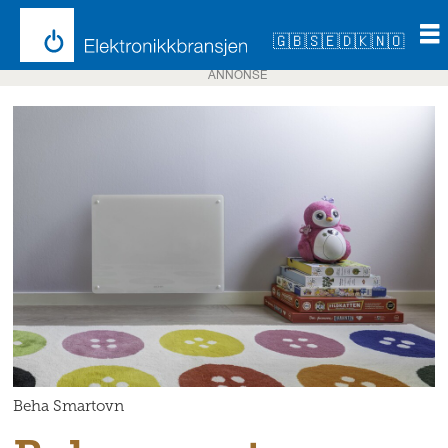
🇬🇧
🇸🇪
🇩🇰
🇳🇴
ANNONSE
Beha Smartovn