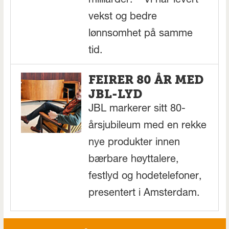
milliarder. – Vi har levert
vekst og bedre
lønnsomhet på samme
tid.
FEIRER 80 ÅR MED
JBL-LYD
JBL markerer sitt 80-
årsjubileum med en rekke
nye produkter innen
bærbare høyttalere,
festlyd og hodetelefoner,
presentert i Amsterdam.