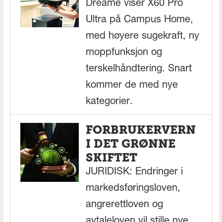
Dreame viser X60 Pro
Ultra på Campus Home,
med høyere sugekraft, ny
moppfunksjon og
terskelhåndtering. Snart
kommer de med nye
kategorier.
FORBRUKERVERN
I DET GRØNNE
SKIFTET
JURIDISK: Endringer i
markedsføringsloven,
angrerettloven og
avtaleloven vil stille nye