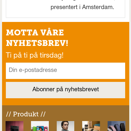
presentert i Amsterdam.
MOTTA VÅRE
NYHETSBREV!
Ti på ti på tirsdag!
// Produkt //