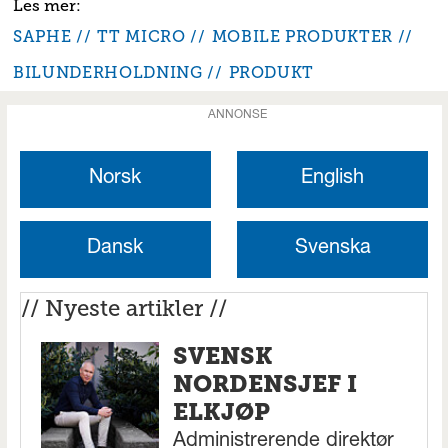
SAPHE
TT MICRO
MOBILE PRODUKTER
BILUNDERHOLDNING
PRODUKT
ANNONSE
Norsk
English
Dansk
Svenska
// Nyeste artikler //
SVENSK
NORDENSJEF I
ELKJØP
Administrerende direktør