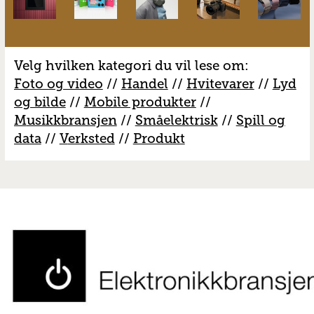
Velg hvilken kategori du vil lese om:
Foto og video
//
Handel
//
H
vitevarer
//
Lyd
og bilde
//
Mobile produkter
//
M
usikkbransjen
//
S
måelektrisk
//
S
pill og
data
//
V
erksted
//
Produkt