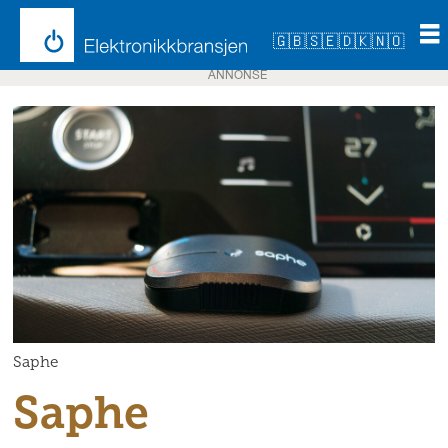
🇬🇧
🇸🇪
🇩🇰
🇳🇴
ANNONSE
Saphe
Saphe