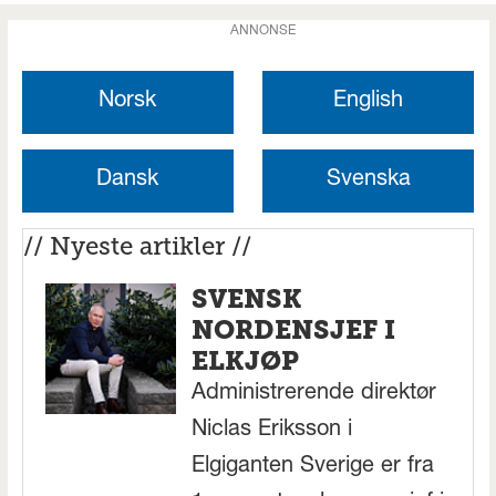
ANNONSE
Norsk
English
Dansk
Svenska
// Nyeste artikler //
SVENSK
NORDENSJEF I
ELKJØP
Administrerende direktør
Niclas Eriksson i
Elgiganten Sverige er fra