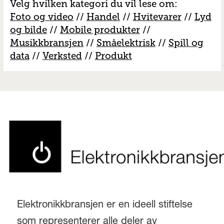
Velg hvilken kategori du vil lese om:
Foto og video
//
Handel
//
H
vitevarer
//
Lyd
og bilde
//
Mobile produkter
//
M
usikkbransjen
//
S
måelektrisk
//
S
pill og
data
//
V
erksted
//
Produkt
Elektronikkbransjen er en ideell stiftelse
som representerer alle deler av