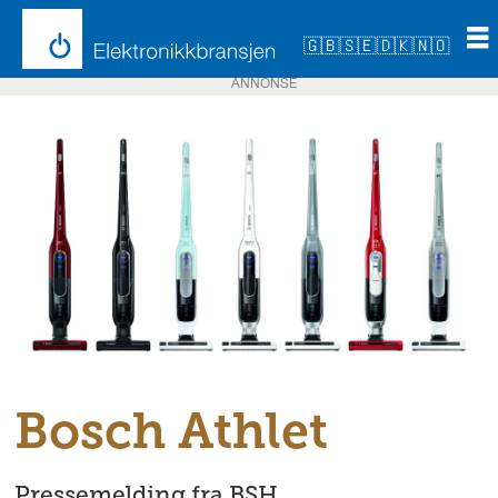
🇬🇧
🇸🇪
🇩🇰
🇳🇴
ANNONSE
Bosch Athlet
Pressemelding fra BSH