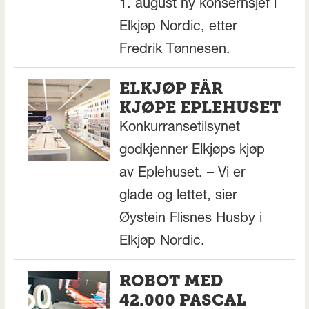
1. august ny konsernsjef i
Elkjøp Nordic, etter
Fredrik Tønnesen.
ELKJØP FÅR
KJØPE EPLEHUSET
Konkurransetilsynet
godkjenner Elkjøps kjøp
av Eplehuset. – Vi er
glade og lettet, sier
Øystein Flisnes Husby i
Elkjøp Nordic.
ROBOT MED
42.000 PASCAL