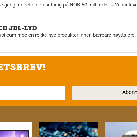
rste gang rundet en omsetning på NOK 50 milliarder. – Vi har l
ED JBL-LYD
ubileum med en rekke nye produkter innen bærbare høyttalere, f
ETSBREV!