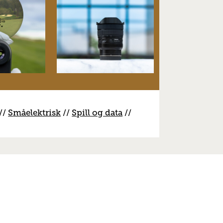
//
S
måelektrisk
//
S
pill og data
//