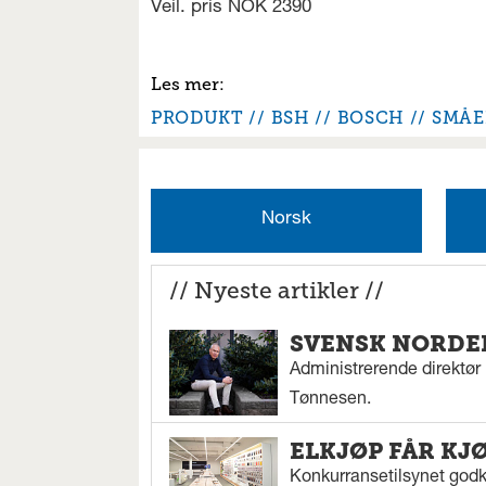
Veil. pris NOK 2390
PRODUKT
BSH
BOSCH
SMÅE
Norsk
// Nyeste artikler //
SVENSK NORDEN
Administrerende direktør N
Tønnesen.
ELKJØP FÅR KJ
Konkurransetilsynet godkj