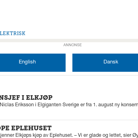
LEKTRISK
ANNONSE
English
Dansk
SJEF I ELKJØP
iclas Eriksson i Elgiganten Sverige er fra 1. august ny konserns
ØPE EPLEHUSET
enner Elkjøps kjøp av Eplehuset. – Vi er glade og lettet, sier Ø