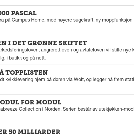
000 PASCAL
tra på Campus Home, med høyere sugekraft, ny moppfunksjon 
 I DET GRØNNE SKIFTET
kedsføringsloven, angrerettloven og avtaleloven vil stille nye k
g, i butikk og på nett.
PÅ TOPPLISTEN
dt kvikklevering hjem på døren via Wolt, og legger nå frem stat
ODUL FOR MODUL
eabreeze Collection i Norden. Serien består av utekjøkken-modu
ER 50 MILLIARDER