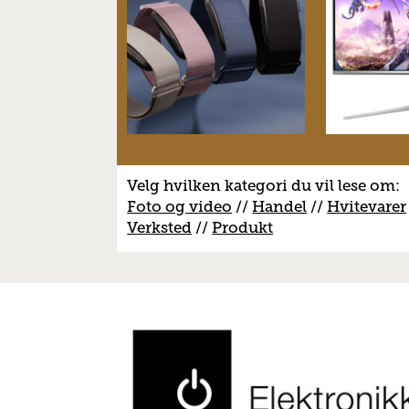
Velg hvilken kategori du vil lese om:
Foto og video
//
Handel
//
H
vitevarer
V
erksted
//
Produkt