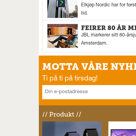
Elkjøp Nordic har for fø
tid.
FEIRER 80 ÅR M
JBL markerer sitt 80-årsj
Amsterdam.
MOTTA VÅRE NYH
Ti på ti på tirsdag!
// Produkt //