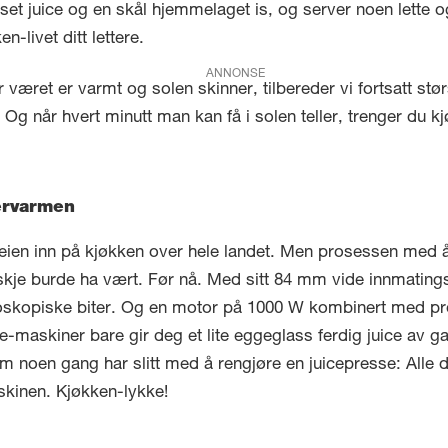
t juice og en skål hjemmelaget is, og server noen lette 
n-livet ditt lettere.
ANNONSE
r været er varmt og solen skinner, tilbereder vi fortsatt stø
 Og når hvert minutt man kan få i solen teller, trenger du k
.
ervarmen
 veien inn på kjøkken over hele landet. Men prosessen med
skje burde ha vært. Før nå. Med sitt 84 mm vide innmating
kroskopiske biter. Og en motor på 1000 W kombinert med pro
e-maskiner bare gir deg et lite eggeglass ferdig juice av 
 som noen gang har slitt med å rengjøre en juicepresse: All
skinen. Kjøkken-lykke!