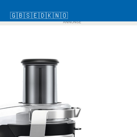
🇬🇧
🇸🇪
🇩🇰
🇳🇴
ANNONSE