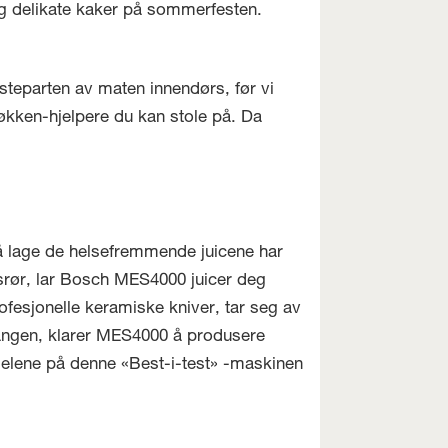
og delikate kaker på sommerfesten.
rsteparten av maten innendørs, før vi
jøkken-hjelpere du kan stole på. Da
 å lage de helsefremmende juicene har
srør, lar Bosch MES4000 juicer deg
fesjonelle keramiske kniver, tar seg av
gangen, klarer MES4000 å produsere
e delene på denne «Best-i-test» -maskinen