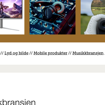
//
Lyd og bilde
//
Mobile produkter
//
M
usikkbransjen