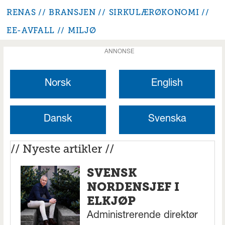
RENAS
BRANSJEN
SIRKULÆRØKONOMI
EE-AVFALL
MILJØ
ANNONSE
Norsk
English
Dansk
Svenska
// Nyeste artikler //
SVENSK
NORDENSJEF I
ELKJØP
Administrerende direktør