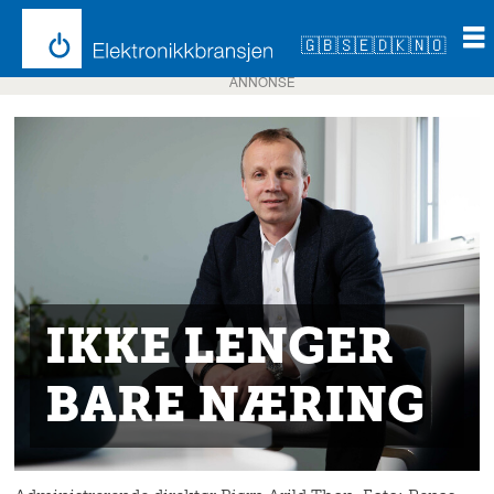
🇬🇧
🇸🇪
🇩🇰
🇳🇴
ANNONSE
IKKE LENGER
BARE NÆRING