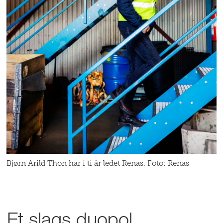
Bjørn Arild Thon har i ti år ledet Renas. Foto: Renas
Et slags duopol