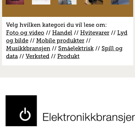
Velg hvilken kategori du vil lese om:
Foto og video
//
Handel
//
H
vitevarer
//
Lyd
og bilde
//
Mobile produkter
//
M
usikkbransjen
//
S
måelektrisk
//
S
pill og
data
//
V
erksted
//
Produkt