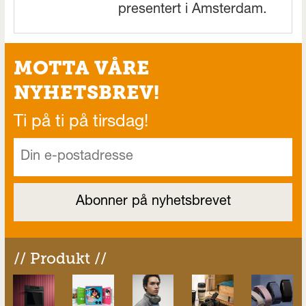
presentert i Amsterdam.
MOTTA VÅRE
NYHETSBREV!
Ti på ti på tirsdag!
// Produkt //