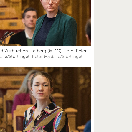
id Zurbuchen Heiberg (MDG). Foto: Peter
ke/Stortinget
Peter Mydske/Stortinget