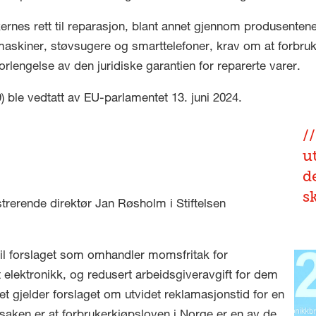
ernes rett til reparasjon, blant annet gjennom produsentenes
maskiner, støvsugere og smarttelefoner, krav om at forbr
s forlengelse av den juridiske garantien for reparerte varer.
) ble vedtatt av EU-parlamentet 13. juni 2024.
u
v
de
s
strerende direktør Jan Røsholm i Stiftelsen
 til forslaget som omhandler momsfritak for
t elektronikk, og redusert arbeidsgiveravgift for dem
gjelder forslaget om utvidet reklamasjonstid for en
Årsaken er at forbrukerkjøpsloven i Norge er en av de