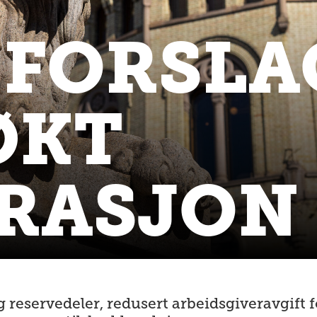
FORSLA
ØKT
RASJON
reservedeler, redusert arbeidsgiveravgift f