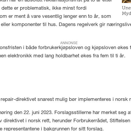
un har en absolutt reklamasjonsfrist på to år etter
Une 
 dette er problematisk, ikke minst fordi
Myds
om er ment å vare vesentlig lenger enn to år, som
ller komponenter til hus. Dagens regelverk gir næringslivet 
ANNONSE
nsfristen i både forbrukerkjøpsloven og kjøpsloven økes fra
en elektronikk med lang holdbarhet økes fra fem til ti år.
repair-direktivet snarest mulig bør implementeres i norsk r
 høring den 22. juni 2023. Forslagsstillerne har merket seg 
 direktivet i norsk rett, herunder Forbrukerrådet, Stiftelse
e representantene i bakgrunnen for sitt forslag.