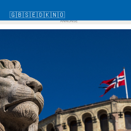
🇬🇧
🇸🇪
🇩🇰
🇳🇴
ANNONSE