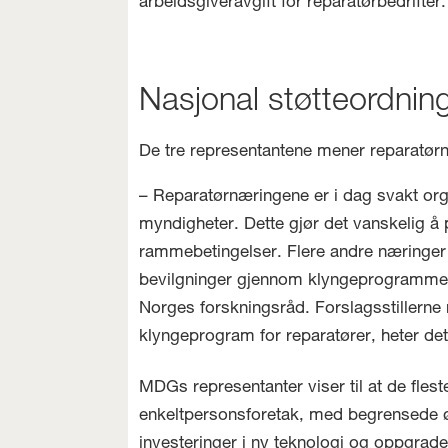
arbeidsgiveravgift for reparatørbedrifter.
Nasjonal støtteordnin
De tre representantene mener reparatørn
– Reparatørnæringene er i dag svakt org
myndigheter. Dette gjør det vanskelig å 
rammebetingelser. Flere andre næringe
bevilgninger gjennom klyngeprogrammen
Norges forskningsråd. Forslagsstillerne 
klyngeprogram for reparatører, heter det
MDGs representanter viser til at de flest
enkeltpersonsforetak, med begrensede ø
investeringer i ny teknologi og oppgrad