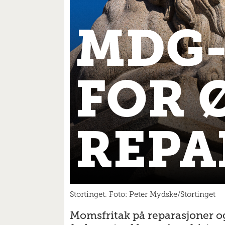
MDG-
FOR 
REPA
Stortinget. Foto: Peter Mydske/Stortinget
Momsfritak på reparasjoner og 