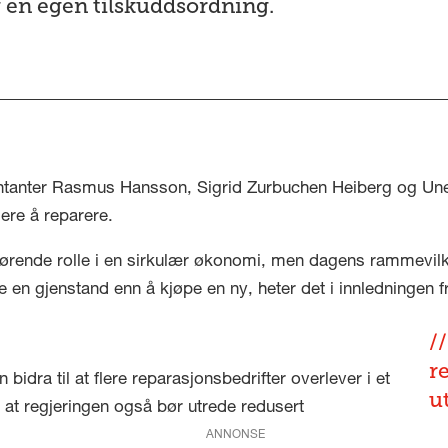
g en egen tilskuddsordning.
ntanter Rasmus Hansson, Sigrid Zurbuchen Heiberg og Une 
igere å reparere.
jørende rolle i en sirkulær økonomi, men dagens rammevil
re en gjenstand enn å kjøpe en ny, heter det i innledningen
r
bidra til at flere reparasjonsbedrifter overlever i et
u
 at regjeringen også bør utrede redusert
ANNONSE