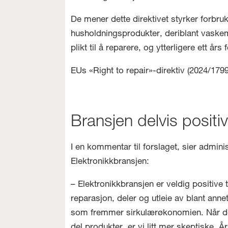
De mener dette direktivet styrker forbruk
husholdningsprodukter, deriblant vaske
plikt til å reparere, og ytterligere ett år
EUs «Right to repair»-direktiv (2024/1799
Bransjen delvis positi
I en kommentar til forslaget, sier admini
Elektronikkbransjen:
– Elektronikkbransjen er veldig positive
reparasjon, deler og utleie av blant anne
som fremmer sirkulærøkonomien. Når det 
del produkter, er vi litt mer skeptiske. 