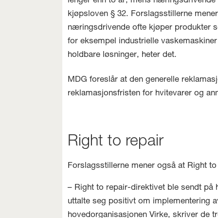
lenger enn to år, mens næringsdrivende k
kjøpsloven § 32. Forslagsstillerne mener
næringsdrivende ofte kjøper produkter s
for eksempel industrielle vaskemaskiner e
holdbare løsninger, heter det.
MDG foreslår at den generelle reklamasjo
reklamasjonsfristen for hvitevarer og ann
Right to repair
Forslagsstillerne mener også at Right to 
– Right to repair-direktivet ble sendt på
uttalte seg positivt om implementering av
hovedorganisasjonen Virke, skriver de tr