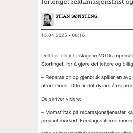
forlenget reklamasjonsfrist o
STIAN
SØNSTENG
15.04.2025 - 08:16
Dette er blant forslagene MGDs represe
Stortinget, for å gjøre det lettere og bill
– Reparasjon og gjenbruk spiller en avg
utfordrende. Ofte er det dyrere å repare
De skriver videre:
– Momsfritak på reparasjonstjenester kan 
presset marked. Forslagsstillerne mener