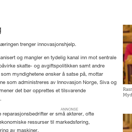
g
æringen trenger innovasjonshjelp.
anisert og mangler en tydelig kanal inn mot sentrale
påvirke skatte- og avgiftspolitikken samt andre
r som myndighetene ønsker å satse på, mottar
e som administreres av Innovasjon Norge, Siva og
Ras
mener det bør opprettes et tilsvarende
Myds
.
ANNONSE
e reparasjonsbedrifter er små aktører, ofte
konomiske ressurser til markedsføring,
ering av maskiner.