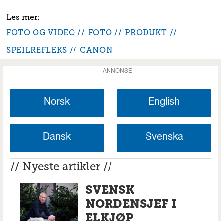
FOTO OG VIDEO
FOTO
PRODUKT
SPEILREFLEKS
CANON
ANNONSE
Norsk
English
Dansk
Svenska
// Nyeste artikler //
SVENSK
NORDENSJEF I
ELKJØP