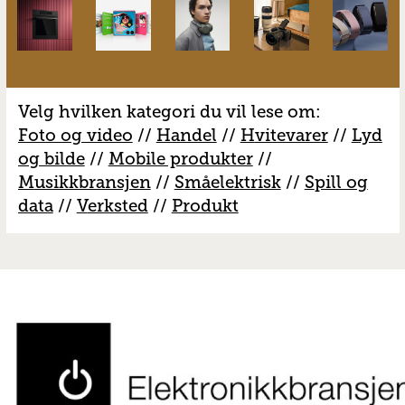
Velg hvilken kategori du vil lese om:
Foto og video
//
Handel
//
H
vitevarer
//
Lyd
og bilde
//
Mobile produkter
//
M
usikkbransjen
//
S
måelektrisk
//
S
pill og
data
//
V
erksted
//
Produkt