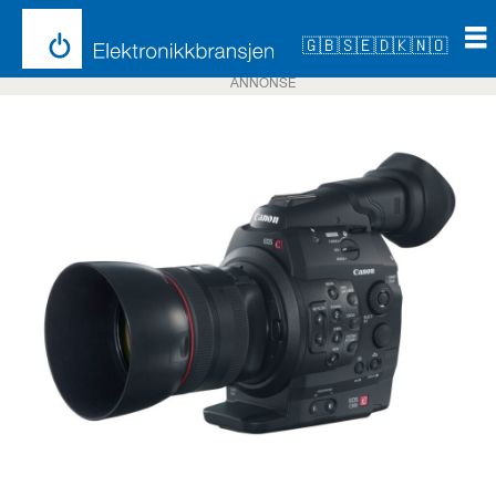
🇬🇧
🇸🇪
🇩🇰
🇳🇴
ANNONSE