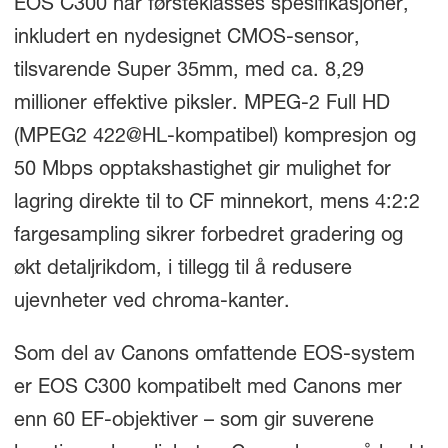
EOS C300 har førsteklasses spesifikasjoner,
inkludert en nydesignet CMOS-sensor,
tilsvarende Super 35mm, med ca. 8,29
millioner effektive piksler. MPEG-2 Full HD
(MPEG2 422@HL-kompatibel) kompresjon og
50 Mbps opptakshastighet gir mulighet for
lagring direkte til to CF minnekort, mens 4:2:2
fargesampling sikrer forbedret gradering og
økt detaljrikdom, i tillegg til å redusere
ujevnheter ved chroma-kanter.
Som del av Canons omfattende EOS-system
er EOS C300 kompatibelt med Canons mer
enn 60 EF-objektiver – som gir suverene