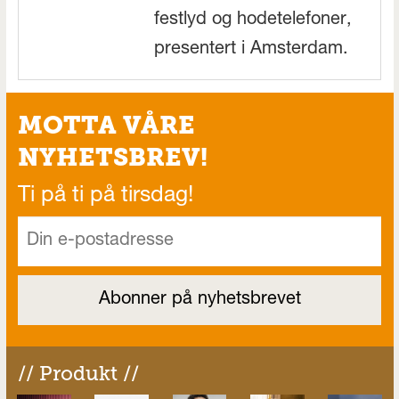
festlyd og hodetelefoner,
presentert i Amsterdam.
MOTTA VÅRE
NYHETSBREV!
Ti på ti på tirsdag!
// Produkt //