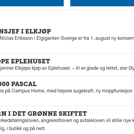
SJEF I ELKJØP
iclas Eriksson i Elgiganten Sverige er fra 1. august ny konserns
ØPE EPLEHUSET
enner Elkjøps kjøp av Eplehuset. – Vi er glade og lettet, sier Ø
000 PASCAL
tra på Campus Home, med høyere sugekraft, ny moppfunksjon 
 I DET GRØNNE SKIFTET
kedsføringsloven, angrerettloven og avtaleloven vil stille nye k
g, i butikk og på nett.