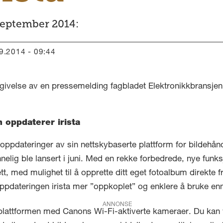
september 2014:
09.2014 - 09:44
givelse av en pressemelding fagbladet Elektronikkbransjen 
n oppdaterer irista
pdateringer av sin nettskybaserte plattform for bildehåndte
nnelig ble lansert i juni. Med en rekke forbedrede, nye funk
tt, med mulighet til å opprette ditt eget fotoalbum direkte f
ppdateringen irista mer ”oppkoplet” og enklere å bruke en
ANNONSE
 plattformen med Canons Wi-Fi-aktiverte kameraer. Du kan v