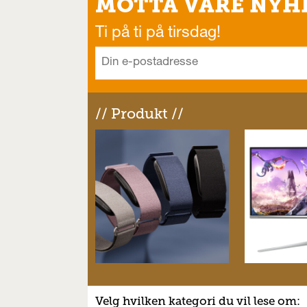
MOTTA VÅRE NYH
Ti på ti på tirsdag!
// Produkt //
Velg hvilken kategori du vil lese om: