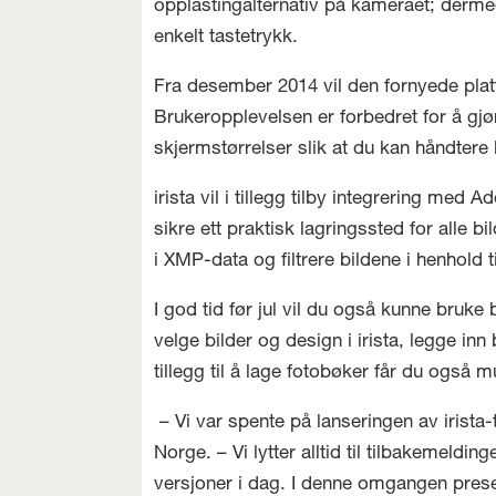
opplastingalternativ på kameraet; dermed 
enkelt tastetrykk.
Fra desember 2014 vil den fornyede plat
Brukeropplevelsen er forbedret for å gjøre
skjermstørrelser slik at du kan håndtere
irista vil i tillegg tilby integrering med
sikre ett praktisk lagringssted for alle 
i XMP-data og filtrere bildene i henhold
I god tid før jul vil du også kunne bruke b
velge bilder og design i irista, legge in
tillegg til å lage fotobøker får du også mul
– Vi var spente på lanseringen av irista-
Norge. – Vi lytter alltid til tilbakemeld
versjoner i dag. I denne omgangen prese