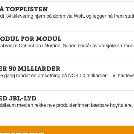
PÅ TOPPLISTEN
dt kvikklevering hjem på døren via Wolt, og legger nå frem stat
ODUL FOR MODUL
eabreeze Collection i Norden. Serien består av utekjøkken-modu
ER 50 MILLIARDER
rste gang rundet en omsetning på NOK 50 milliarder. – Vi har l
ED JBL-LYD
ubileum med en rekke nye produkter innen bærbare høyttalere, f