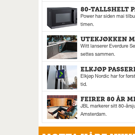
80-TALLSHELT 
Power har siden mai tilbu
timen.
UTEKJØKKEN M
Witt lanserer Everdure S
settes sammen.
ELKJØP PASSER
Elkjøp Nordic har for fø
tid.
FEIRER 80 ÅR M
JBL markerer sitt 80-årsj
Amsterdam.