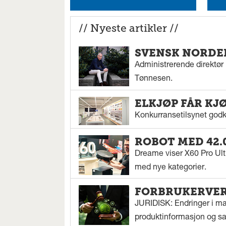
// Nyeste artikler //
SVENSK NORDEN
Administrerende direktør N
Tønnesen.
ELKJØP FÅR KJ
Konkurransetilsynet godkj
ROBOT MED 42.
Dreame viser X60 Pro Ul
med nye kategorier.
FORBRUKERVERN
JURIDISK: Endringer i mar
produktinformasjon og sal