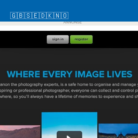
🇬🇧
🇸🇪
🇩🇰
🇳🇴
ANNONSE