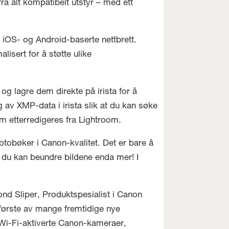
ra alt kompatibelt utstyr – med ett
iOS- og Android-baserte nettbrett.
lisert for å støtte ulike
 og lagre dem direkte på irista for å
g av XMP-data i irista slik at du kan søke
om etterredigeres fra Lightroom.
e fotobøker i Canon-kvalitet. Det er bare å
så du kan beundre bildene enda mer! I
rond Sliper, Produktspesialist i Canon
n første av mange fremtidige nye
 Wi-Fi-aktiverte Canon-kameraer,