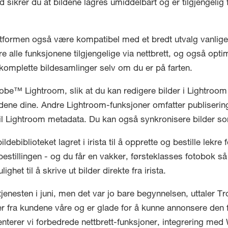
sikrer du at bildene lagres umiddelbart og er tilgjengelig f
tformen også være kompatibel med et bredt utvalg vanlige 
 alle funksjonene tilgjengelige via nettbrett, og også optima
 komplette bildesamlinger selv om du er på farten.
 Adobe™ Lightroom, slik at du kan redigere bilder i Lightroom
bildene dine. Andre Lightroom-funksjoner omfatter publiserin
 til Lightroom metadata. Du kan også synkronisere bilder s
ildebiblioteket lagret i irista til å opprette og bestille lekr
n bestillingen - og du får en vakker, førsteklasses fotobok 
ighet til å skrive ut bilder direkte fra irista.
tjenesten i juni, men det var jo bare begynnelsen, uttaler T
inger fra kundene våre og er glade for å kunne annonsere de
nterer vi forbedrede nettbrett-funksjoner, integrering med