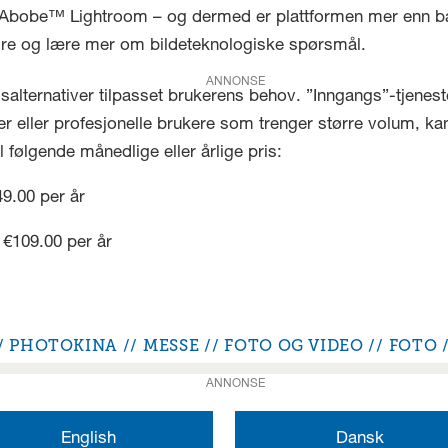
bobe™ Lightroom – og dermed er plattformen mer enn bare e
ndre og lære mer om bildeteknologiske spørsmål.
ANNONSE
ngsalternativer tilpasset brukerens behov. ”Inngangs”-tjenest
er eller profesjonelle brukere som trenger større volum, k
l følgende månedlige eller årlige pris:
49.00 per år
 €109.00 per år
PHOTOKINA
MESSE
FOTO OG VIDEO
FOTO
ANNONSE
English
Dansk