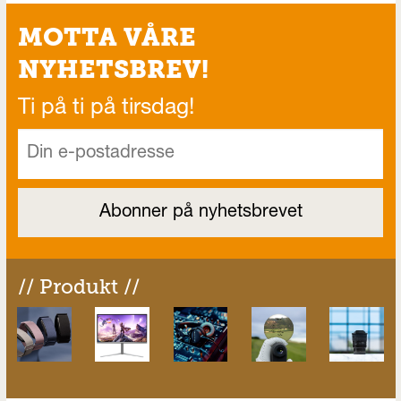
MOTTA VÅRE
NYHETSBREV!
Ti på ti på tirsdag!
// Produkt //