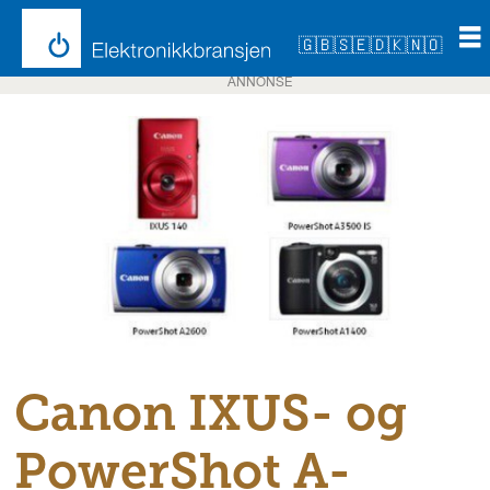
🇬🇧
🇸🇪
🇩🇰
🇳🇴
ANNONSE
Canon IXUS- og
PowerShot A-