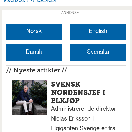
PRODUKT
CANON
ANNONSE
Norsk
English
Dansk
Svenska
// Nyeste artikler //
SVENSK
NORDENSJEF I
ELKJØP
Administrerende direktør
Niclas Eriksson i
Elgiganten Sverige er fra