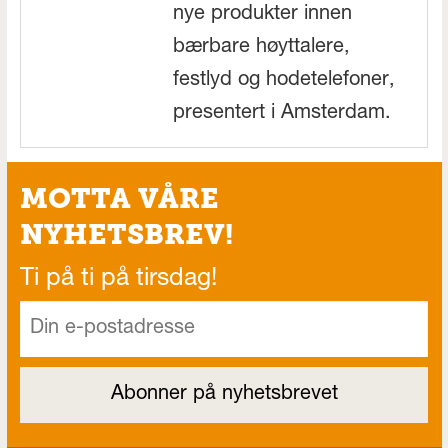
nye produkter innen
bærbare høyttalere,
festlyd og hodetelefoner,
presentert i Amsterdam.
MOTTA VÅRE
NYHETSBREV!
Ti på ti på tirsdag!