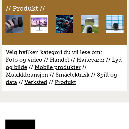
// Produkt //
Velg hvilken kategori du vil lese om:
Foto og video
//
Handel
//
H
vitevarer
//
Lyd
og bilde
//
Mobile produkter
//
M
usikkbransjen
//
S
måelektrisk
//
S
pill og
data
//
V
erksted
//
Produkt