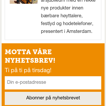
årsjubileum med en rekke
nye produkter innen
bærbare høyttalere,
festlyd og hodetelefoner,
presentert i Amsterdam.
MOTTA VÅRE
NYHETSBREV!
Ti på ti på tirsdag!