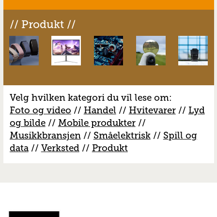
// Produkt //
Velg hvilken kategori du vil lese om:
Foto og video
//
Handel
//
H
vitevarer
//
Lyd
og bilde
//
Mobile produkter
//
M
usikkbransjen
//
S
måelektrisk
//
S
pill og
data
//
V
erksted
//
Produkt