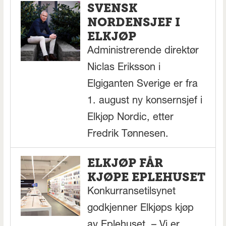
SVENSK
NORDENSJEF I
ELKJØP
Administrerende direktør
Niclas Eriksson i
Elgiganten Sverige er fra
1. august ny konsernsjef i
Elkjøp Nordic, etter
Fredrik Tønnesen.
ELKJØP FÅR
KJØPE EPLEHUSET
Konkurransetilsynet
godkjenner Elkjøps kjøp
av Eplehuset. – Vi er