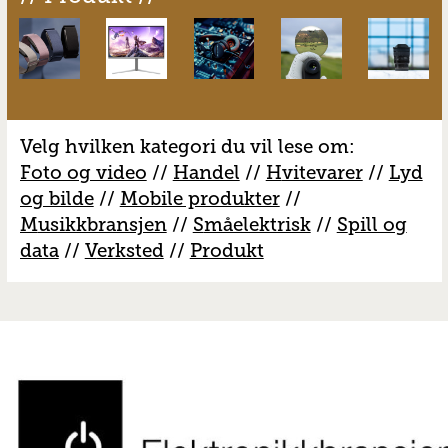
Velg hvilken kategori du vil lese om:
Foto og video
//
Handel
//
H
vitevarer
//
Lyd
og bilde
//
Mobile produkter
//
M
usikkbransjen
//
S
måelektrisk
//
S
pill og
data
//
V
erksted
//
Produkt