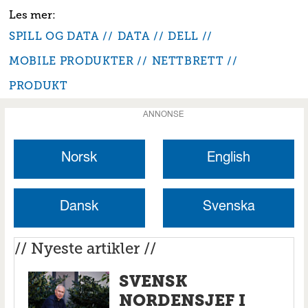
SPILL OG DATA
DATA
DELL
MOBILE PRODUKTER
NETTBRETT
PRODUKT
ANNONSE
Norsk
English
Dansk
Svenska
// Nyeste artikler //
SVENSK
NORDENSJEF I