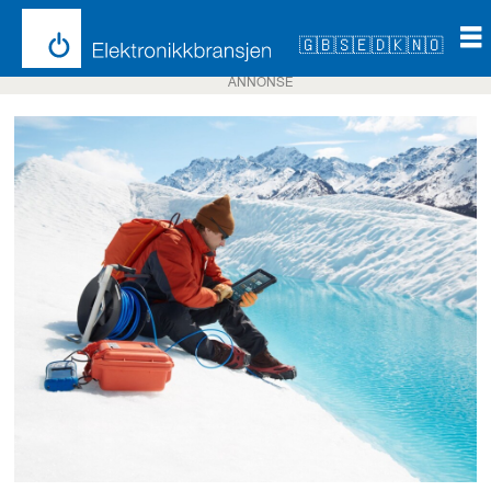
🇬🇧
🇸🇪
🇩🇰
🇳🇴
ANNONSE