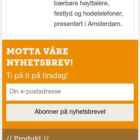
bærbare høyttalere,
festlyd og hodetelefoner,
presentert i Amsterdam.
MOTTA VÅRE
NYHETSBREV!
Ti på ti på tirsdag!
// Produkt //