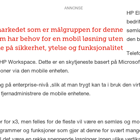
ANNONSE
HP El
bedri
markedet som er målgruppen for denne
sømlø
m har behov for en mobil løsning uten
den b
på sikkerhet, ytelse og funksjonalitet
Telef
 HP Workspace. Dette er en skytjeneste basert på Microsoft
joner via den mobile enheten.
 på enterprise-nivå ,slik at man trygt kan ta i bruk den vi
 fjernadministrere de mobile enhetene.
r for x3, men felles for de fleste vil være en sømløs og m
programmer og funksjoner som gjør at denne for svært ma
il det være en rekke spennende løsninger innen ulike vertika