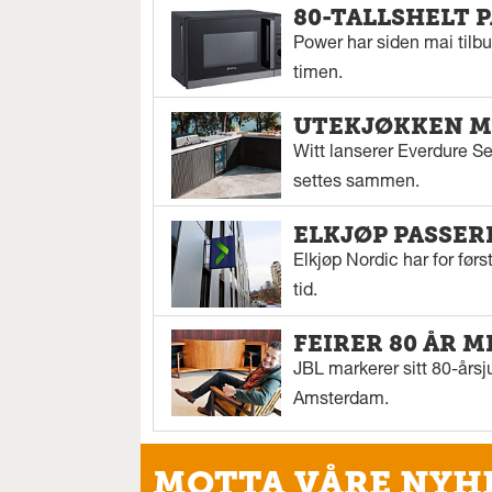
80-TALLSHELT 
Power har siden mai tilbu
timen.
UTEKJØKKEN M
Witt lanserer Everdure S
settes sammen.
ELKJØP PASSER
Elkjøp Nordic har for fø
tid.
FEIRER 80 ÅR M
JBL markerer sitt 80-årsj
Amsterdam.
MOTTA VÅRE NYH