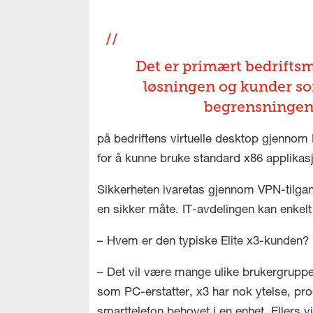
Det er primært bedrifts
løsningen og kunder so
begrensningene 
på bedriftens virtuelle desktop gjennom
for å kunne bruke standard x86 applikas
Sikkerheten ivaretas gjennom VPN-tilgang
en sikker måte. IT-avdelingen kan enkelt
– Hvem er den typiske Elite x3-kunden?
– Det vil være mange ulike brukergruppe
som PC-erstatter, x3 har nok ytelse, 
smarttelefon behovet i en enhet. Ellers v