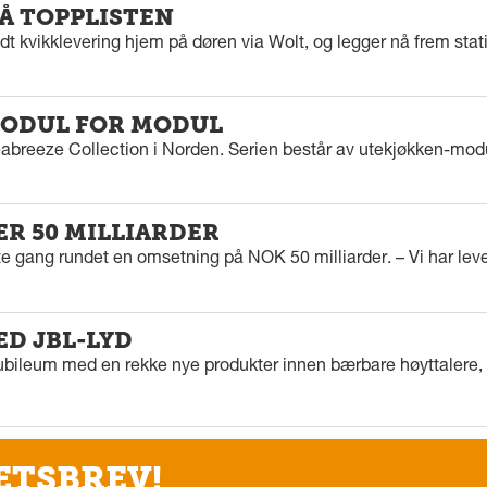
PÅ TOPPLISTEN
dt kvikklevering hjem på døren via Wolt, og legger nå frem stat
ODUL FOR MODUL
eabreeze Collection i Norden. Serien består av utekjøkken-modu
ER 50 MILLIARDER
rste gang rundet en omsetning på NOK 50 milliarder. – Vi har l
ED JBL-LYD
ubileum med en rekke nye produkter innen bærbare høyttalere, f
ETSBREV!