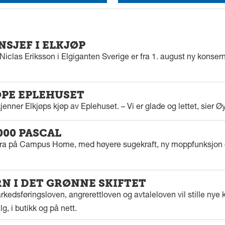
SJEF I ELKJØP
iclas Eriksson i Elgiganten Sverige er fra 1. august ny konserns
ØPE EPLEHUSET
enner Elkjøps kjøp av Eplehuset. – Vi er glade og lettet, sier Ø
000 PASCAL
tra på Campus Home, med høyere sugekraft, ny moppfunksjon 
 I DET GRØNNE SKIFTET
kedsføringsloven, angrerettloven og avtaleloven vil stille nye k
g, i butikk og på nett.