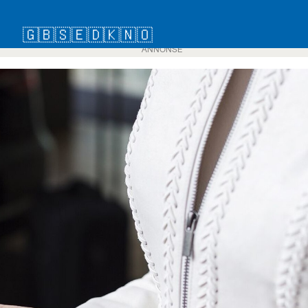
🇬🇧
🇸🇪
🇩🇰
🇳🇴
ANNONSE