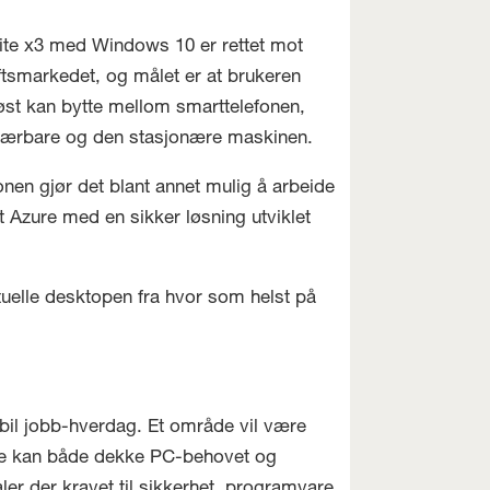
ite x3 med Windows 10 er rettet mot
ftsmarkedet, og målet er at brukeren
st kan bytte mellom smarttelefonen,
ærbare og den stasjonære maskinen.
onen gjør det blant annet mulig å arbeide
 Azure med en sikker løsning utviklet
rtuelle desktopen fra hvor som helst på
obil jobb-hverdag. Et område vil være
nge kan både dekke PC-behovet og
ler der kravet til sikkerhet, programvare