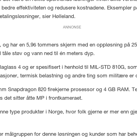
 bedre effektiviteten og redusere kostnadene. Eksempler på 
talingsløsninger, sier Hølleland.
ANNONSE
t, og har en 5,96 tommers skjerm med en oppløsning på 25
al tåle støv og vann ned til én meters dyp.
aglass 4 og er spesifisert i henhold til MIL-STD 810G, som k
brasjoner, termisk belastning og andre ting som militære er 
mm Snapdragon 820 firekjerne prosessor og 4 GB RAM. Telef
det sitter åtte MP i frontkameraet.
enne type produkter i Norge, hvor folk gjerne er mer enn g
er målgruppen for denne løsningen og kunder som har beho