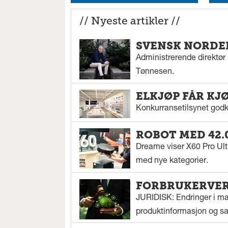
// Nyeste artikler //
SVENSK NORDEN
Administrerende direktør N
Tønnesen.
ELKJØP FÅR KJ
Konkurransetilsynet godkj
ROBOT MED 42.
Dreame viser X60 Pro Ul
med nye kategorier.
FORBRUKERVERN
JURIDISK: Endringer i mar
produktinformasjon og sal