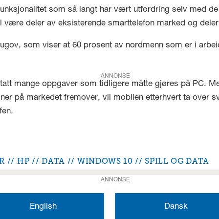
unksjonalitet som så langt har vært utfordring selv med de
vil være deler av eksisterende smarttelefon marked og dele
ougov, som viser at 60 prosent av nordmenn som er i arbeid
ANNONSE
rtatt mange oppgaver som tidligere måtte gjøres på PC. Me
oner på markedet fremover, vil mobilen etterhvert ta over 
fen.
R
HP
DATA
WINDOWS 10
SPILL OG DATA
ANNONSE
English
Dansk