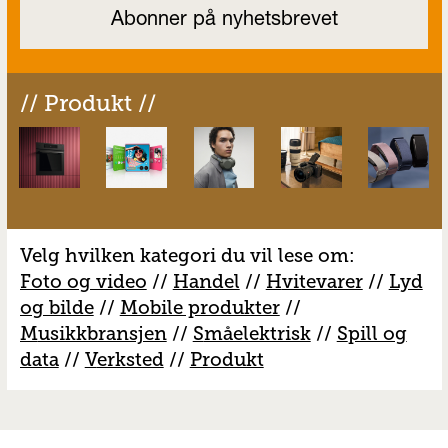
// Produkt //
Velg hvilken kategori du vil lese om:
Foto og video
//
Handel
//
H
vitevarer
//
Lyd
og bilde
//
Mobile produkter
//
M
usikkbransjen
//
S
måelektrisk
//
S
pill og
data
//
V
erksted
//
Produkt