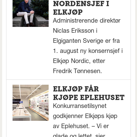
NORDENSJEF I
ELKJØP
Administrerende direktør
Niclas Eriksson i
Elgiganten Sverige er fra
1. august ny konsernsjef i
Elkjøp Nordic, etter
Fredrik Tønnesen.
ELKJØP FÅR
KJØPE EPLEHUSET
Konkurransetilsynet
godkjenner Elkjøps kjøp
av Eplehuset. – Vi er
glade og lettet, sier