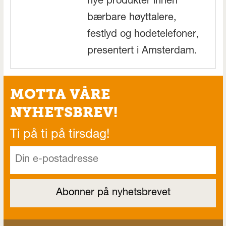
nye produkter innen
bærbare høyttalere,
festlyd og hodetelefoner,
presentert i Amsterdam.
MOTTA VÅRE
NYHETSBREV!
Ti på ti på tirsdag!