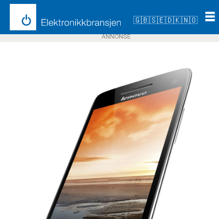
🇬🇧
🇸🇪
🇩🇰
🇳🇴
ANNONSE