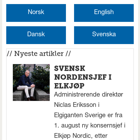
Norsk
English
Dansk
Svenska
// Nyeste artikler //
SVENSK
NORDENSJEF I
ELKJØP
Administrerende direktør
Niclas Eriksson i
Elgiganten Sverige er fra
1. august ny konsernsjef i
Elkjøp Nordic, etter