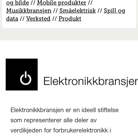
og bilde
//
Mobile produkter
//
M
usikkbransjen
//
S
måelektrisk
//
S
pill og
data
//
V
erksted
//
Produkt
Elektronikkbransjen er en ideell stiftelse
som representerer alle deler av
verdikjeden for forbrukerelektronikk i