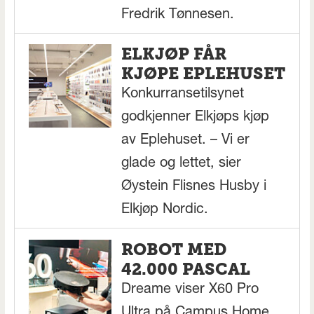
Fredrik Tønnesen.
ELKJØP FÅR
KJØPE EPLEHUSET
Konkurransetilsynet
godkjenner Elkjøps kjøp
av Eplehuset. – Vi er
glade og lettet, sier
Øystein Flisnes Husby i
Elkjøp Nordic.
ROBOT MED
42.000 PASCAL
Dreame viser X60 Pro
Ultra på Campus Home,