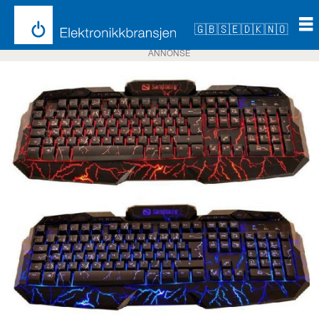
🇬🇧
🇸🇪
🇩🇰
🇳🇴
ANNONSE