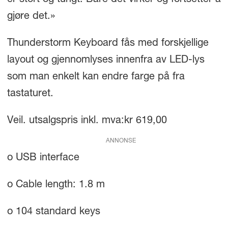
er stort og tungt. Bare det virker og fortsetter å
gjøre det.»
Thunderstorm Keyboard fås med forskjellige
layout og gjennomlyses innenfra av LED-lys
som man enkelt kan endre farge på fra
tastaturet.
Veil. utsalgspris inkl. mva:kr 619,00
ANNONSE
o USB interface
o Cable length: 1.8 m
o 104 standard keys