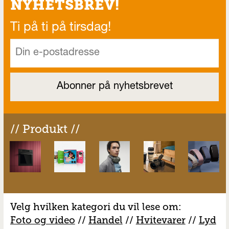
NYHETSBREV!
Ti på ti på tirsdag!
// Produkt //
Velg hvilken kategori du vil lese om:
Foto og video
//
Handel
//
H
vitevarer
//
Lyd