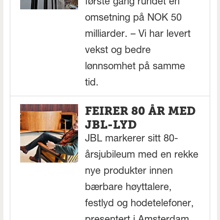
første gang rundet en
omsetning på NOK 50
milliarder. – Vi har levert
vekst og bedre
lønnsomhet på samme
tid.
FEIRER 80 ÅR MED
JBL-LYD
JBL markerer sitt 80-
årsjubileum med en rekke
nye produkter innen
bærbare høyttalere,
festlyd og hodetelefoner,