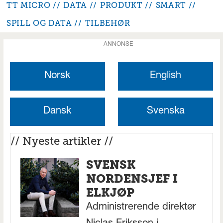
TT MICRO
DATA
PRODUKT
SMART
SPILL OG DATA
TILBEHØR
ANNONSE
Norsk
English
Dansk
Svenska
// Nyeste artikler //
SVENSK
NORDENSJEF I
ELKJØP
Administrerende direktør