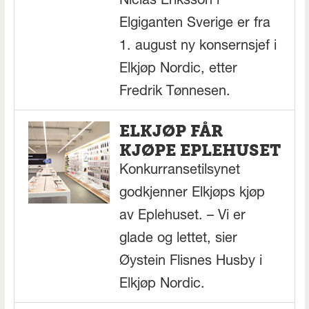
Niclas Eriksson i
Elgiganten Sverige er fra
1. august ny konsernsjef i
Elkjøp Nordic, etter
Fredrik Tønnesen.
ELKJØP FÅR
KJØPE EPLEHUSET
Konkurransetilsynet
godkjenner Elkjøps kjøp
av Eplehuset. – Vi er
glade og lettet, sier
Øystein Flisnes Husby i
Elkjøp Nordic.