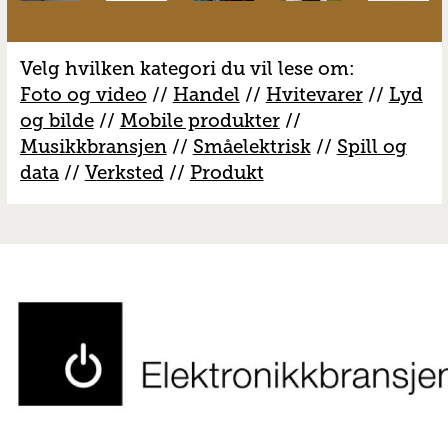
Velg hvilken kategori du vil lese om:
Foto og video
//
Handel
//
H
vitevarer
//
Lyd
og bilde
//
Mobile produkter
//
M
usikkbransjen
//
S
måelektrisk
//
S
pill og
data
//
V
erksted
//
Produkt