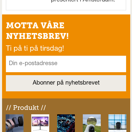
presentert i Amsterdam.
MOTTA VÅRE
NYHETSBREV!
Ti på ti på tirsdag!
// Produkt //