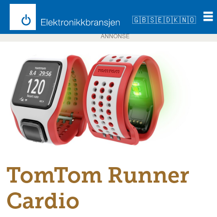
🇬🇧
🇸🇪
🇩🇰
🇳🇴
ANNONSE
TomTom Runner
Cardio