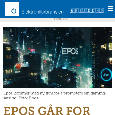
🇬🇧
🇸🇪
🇩🇰
🇳🇴
ANNONSE
Epos kommer med ny film for å promotere sin gaming-
satsing. Foto: Epos
EPOS GÅR FOR