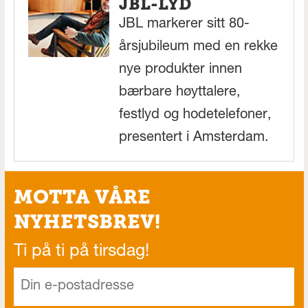
JBL-LYD
JBL markerer sitt 80-
årsjubileum med en rekke
nye produkter innen
bærbare høyttalere,
festlyd og hodetelefoner,
presentert i Amsterdam.
MOTTA VÅRE
NYHETSBREV!
Ti på ti på tirsdag!