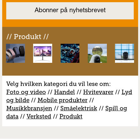
// Produkt //
Velg hvilken kategori du vil lese om:
Foto og video
//
Handel
//
H
vitevarer
//
Lyd
og bilde
//
Mobile produkter
//
M
usikkbransjen
//
S
måelektrisk
//
S
pill og
data
//
V
erksted
//
Produkt