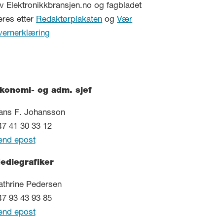
v Elektronikkbransjen.no og fagbladet
eres etter
Redaktørplakaten
og
Vær
vernerklæring
konomi- og adm. sjef
ans F. Johansson
47 41 30 33 12
end epost
ediegrafiker
athrine Pedersen
47 93 43 93 85
end epost