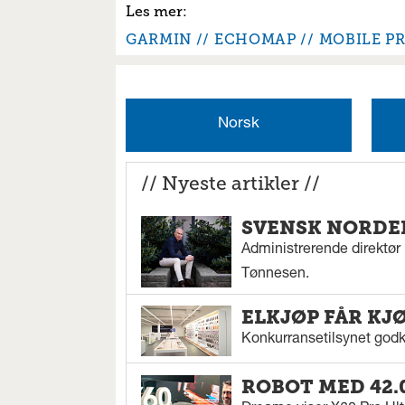
GARMIN
ECHOMAP
MOBILE P
Norsk
// Nyeste artikler //
SVENSK NORDEN
Administrerende direktør N
Tønnesen.
ELKJØP FÅR KJ
Konkurransetilsynet godkj
ROBOT MED 42.