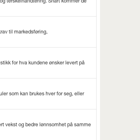
og terskelhåndtering. Snart kommer de
rav til markedsføring,
istikk for hva kundene ønsker levert på
ler som kan brukes hver for seg, eller
evert vekst og bedre lønnsomhet på samme