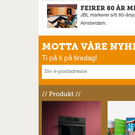
FEIRER 80 ÅR M
JBL markerer sitt 80-årsj
Amsterdam.
MOTTA VÅRE NYH
Ti på ti på tirsdag!
// Produkt //