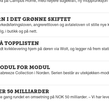
tra på Campus Home, med høyere sugekraft, ny moppfunksjon 
 I DET GRØNNE SKIFTET
kedsføringsloven, angrerettloven og avtaleloven vil stille nye k
g, i butikk og på nett.
PÅ TOPPLISTEN
dt kvikklevering hjem på døren via Wolt, og legger nå frem stat
ODUL FOR MODUL
eabreeze Collection i Norden. Serien består av utekjøkken-modu
ER 50 MILLIARDER
rste gang rundet en omsetning på NOK 50 milliarder. – Vi har l