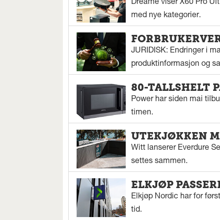
Dreame viser X60 Pro Ul
med nye kategorier.
FORBRUKERVERN
JURIDISK: Endringer i mar
produktinformasjon og sal
80-TALLSHELT 
Power har siden mai tilbu
timen.
UTEKJØKKEN M
Witt lanserer Everdure S
settes sammen.
ELKJØP PASSER
Elkjøp Nordic har for fø
tid.