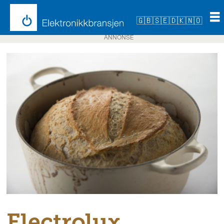
🇬🇧
🇸🇪
🇩🇰
🇳🇴
ANNONSE
Electrolux