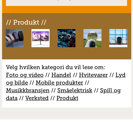
// Produkt //
Velg hvilken kategori du vil lese om:
Foto og video
//
Handel
//
H
vitevarer
//
Lyd
og bilde
//
Mobile produkter
//
M
usikkbransjen
//
S
måelektrisk
//
S
pill og
data
//
V
erksted
//
Produkt