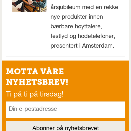
årsjubileum med en rekke
nye produkter innen
bærbare høyttalere,
festlyd og hodetelefoner,
presentert i Amsterdam.
MOTTA VÅRE
NYHETSBREV!
Ti på ti på tirsdag!