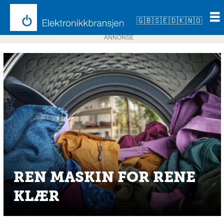
🇬🇧
🇸🇪
🇩🇰
🇳🇴
ANNONSE
REN MASKIN FOR RENE
KLÆR