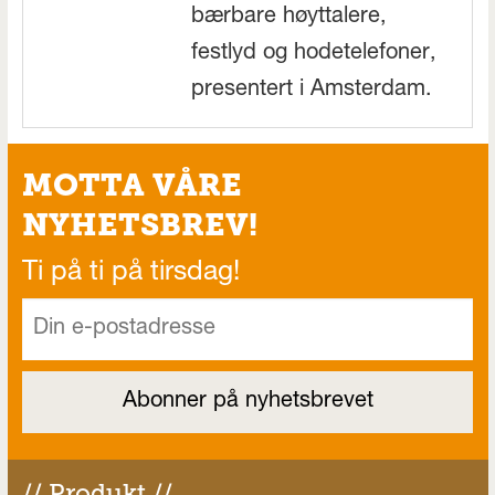
bærbare høyttalere,
festlyd og hodetelefoner,
presentert i Amsterdam.
MOTTA VÅRE
NYHETSBREV!
Ti på ti på tirsdag!
// Produkt //