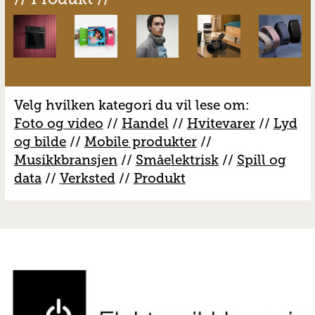
Velg hvilken kategori du vil lese om:
Foto og video
//
Handel
//
H
vitevarer
//
Lyd
og bilde
//
Mobile produkter
//
M
usikkbransjen
//
S
måelektrisk
//
S
pill og
data
//
V
erksted
//
Produkt