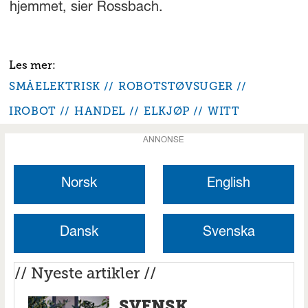
hjemmet, sier Rossbach.
SMÅELEKTRISK
ROBOTSTØVSUGER
IROBOT
HANDEL
ELKJØP
WITT
ANNONSE
Norsk
English
Dansk
Svenska
// Nyeste artikler //
SVENSK