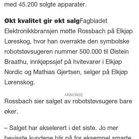
med 45.200 solgte apparater.
Økt kvalitet gir økt salg
Fagbladet
Elektronikkbransjen møtte Rossbach på Elkjøp
Løreskog, hvor han overrakte den symbolske
robotstøvsugeren nummer 500.000 til Øistein
Braathu, innkjøpssjef på hvitevarer i Elkjøp
Nordic og Mathias Gjertsen, selger på Elkjøp
Lørenskog.
ANNONSE
Rossbach sier salget av robotstøvsugere bare
øker.
– Salget har akselerert i det siste. Jo mer
bevisste kundene blir på for eksempel smarte