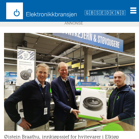
🇬🇧
🇸🇪
🇩🇰
🇳🇴
ANNONSE
Øistein Braathu, innkjøpssjef for hvitevarer i Elkjøp