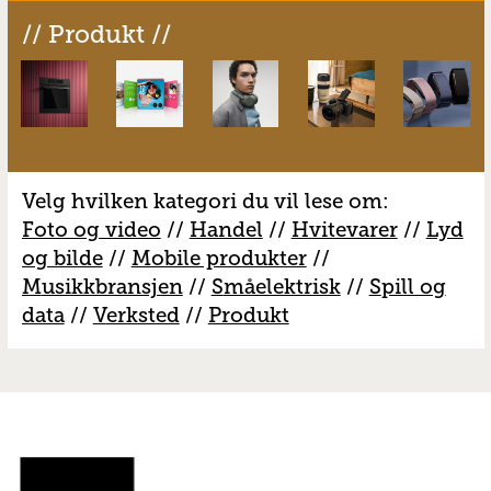
// Produkt //
Velg hvilken kategori du vil lese om:
Foto og video
//
Handel
//
H
vitevarer
//
Lyd
og bilde
//
Mobile produkter
//
M
usikkbransjen
//
S
måelektrisk
//
S
pill og
data
//
V
erksted
//
Produkt