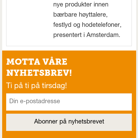
nye produkter innen
bærbare høyttalere,
festlyd og hodetelefoner,
presentert i Amsterdam.
MOTTA VÅRE
NYHETSBREV!
Ti på ti på tirsdag!