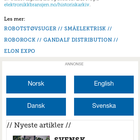
elektronikkbransjen.no/historiskarkiv
.
ROBOTSTØVSUGER
SMÅELEKTRISK
ROBOROCK
GANDALF DISTRIBUTION
ELON EXPO
ANNONSE
Norsk
English
Dansk
Svenska
// Nyeste artikler //
SVENSK