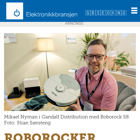
🇬🇧
🇸🇪
🇩🇰
🇳🇴
ANNONSE
Mikael Nyman i Gandalf Distribution med Roborock S8.
Foto: Stian Sønsteng
ROBOROCKER