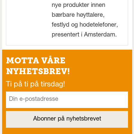
nye produkter innen
bærbare høyttalere,
festlyd og hodetelefoner,
presentert i Amsterdam.
MOTTA VÅRE
NYHETSBREV!
Ti på ti på tirsdag!