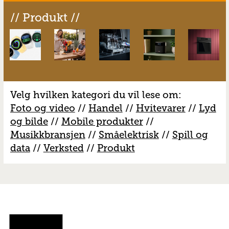
// Produkt //
Velg hvilken kategori du vil lese om:
Foto og video
//
Handel
//
H
vitevarer
//
Lyd
og bilde
//
Mobile produkter
//
M
usikkbransjen
//
S
måelektrisk
//
S
pill og
data
//
V
erksted
//
Produkt