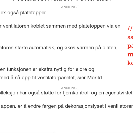
ANNONSE
rmex også platetopper.
 ventilatoren koblet sammen med platetoppen via en
s
pa
latoren starte automatisk, og økes varmen på platen,
m
k
en funksjonen er ekstra nyttig for eldre og
å nå opp til ventilatorpanelet, sier Morild.
ANNONSE
eksjon har også støtte for fjernkontroll og en egenutviklet
 appen, er å endre fargen på dekorasjonslyset i ventilatoren