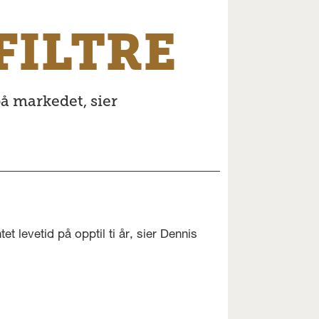
FILTRE
 på markedet, sier
et levetid på opptil ti år, sier Dennis
.