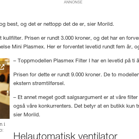
ANNONSE
 og best, og det er nettopp det de er, sier Morild.
kullfilter. Prisen er rundt 3.000 kroner, og det har en forv
else Mini Plasmex. Her er forventet levetid rundt fem år, o
– Toppmodellen Plasmex Filter I har en levetid på ti å
Prisen for dette er rundt 9.000 kroner. De to modelle
ekstern strømtilførsel.
– Et annet meget godt salgsargument er at våre filter
også våre konkurrenters. Det betyr at en butikk kun tre
sier Morild.
n i
o:
Helautomatisk ventilator