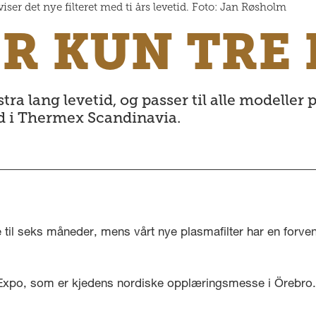
er det nye filteret med ti års levetid. Foto: Jan Røsholm
R KUN TRE 
stra lang levetid, og passer til alle modeller
d i Thermex Scandinavia.
ire til seks måneder, mens vårt nye plasmafilter har en forvent
on Expo, som er kjedens nordiske opplæringsmesse i Örebro