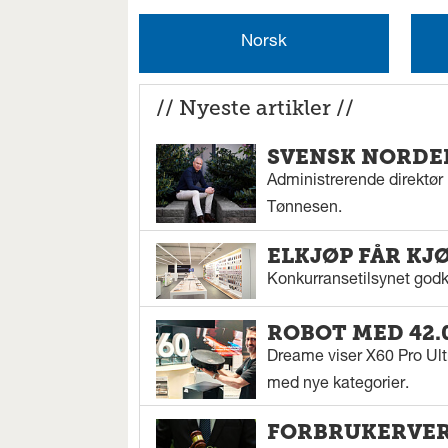
Norsk
// Nyeste artikler //
SVENSK NORDEN
Administrerende direktør N
Tønnesen.
ELKJØP FÅR KJ
Konkurransetilsynet godkj
ROBOT MED 42.
Dreame viser X60 Pro Ul
med nye kategorier.
FORBRUKERVERN