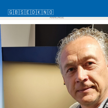
🇬🇧
🇸🇪
🇩🇰
🇳🇴
ANNONSE