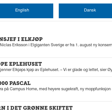
English
Dansk
SJEF I ELKJØP
iclas Eriksson i Elgiganten Sverige er fra 1. august ny konserns
ØPE EPLEHUSET
enner Elkjøps kjøp av Eplehuset. – Vi er glade og lettet, sier Ø
000 PASCAL
tra på Campus Home, med høyere sugekraft, ny moppfunksjon 
 I DET GRØNNE SKIFTET