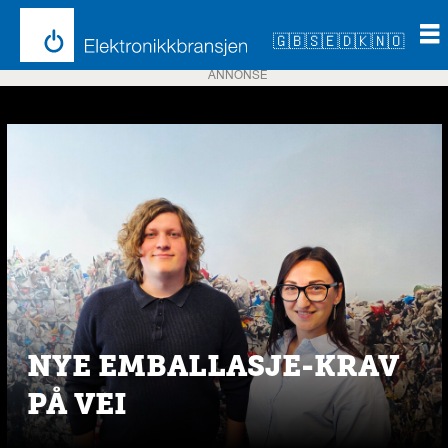
🇬🇧
🇸🇪
🇩🇰
🇳🇴
ANNONSE
Emne:
emballasje
NYE EMBALLASJE-KRAV
PÅ VEI