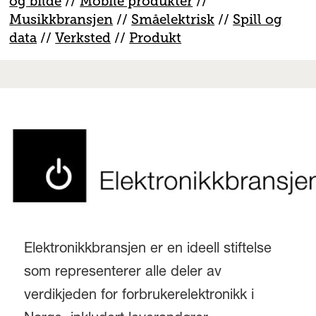
og bilde
//
Mobile produkter
//
M
usikkbransjen
//
S
måelektrisk
//
S
pill og
data
//
V
erksted
//
Produkt
Elektronikkbransjen er en ideell stiftelse
som representerer alle deler av
verdikjeden for forbrukerelektronikk i