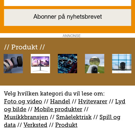
ANNONSE
// Produkt //
Velg hvilken kategori du vil lese om:
Foto og video
//
Handel
//
H
vitevarer
//
Lyd
og bilde
//
Mobile produkter
//
M
usikkbransjen
//
S
måelektrisk
//
S
pill og
data
//
V
erksted
//
Produkt