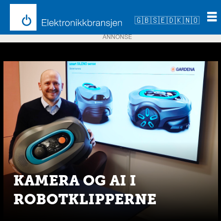
🇬🇧
🇸🇪
🇩🇰
🇳🇴
ANNONSE
Emne:
gardena
KAMERA OG AI I
ROBOTKLIPPERNE