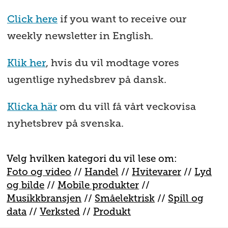
Click here
if you want to receive our
weekly newsletter in English.
Klik her
, hvis du vil modtage vores
ugentlige nyhedsbrev på dansk.
Klicka här
om du vill få vårt veckovisa
nyhetsbrev på svenska.
Velg hvilken kategori du vil lese om:
Foto og video
//
Handel
//
H
vitevarer
//
Lyd
og bilde
//
Mobile produkter
//
M
usikkbransjen
//
S
måelektrisk
//
S
pill og
data
//
V
erksted
//
Produkt