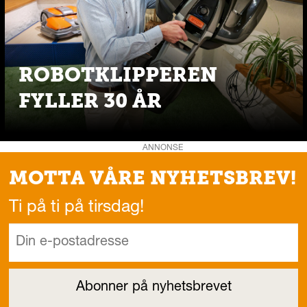
ROBOTKLIPPEREN
FYLLER 30 ÅR
ANNONSE
MOTTA VÅRE NYHETSBREV!
Ti på ti på tirsdag!