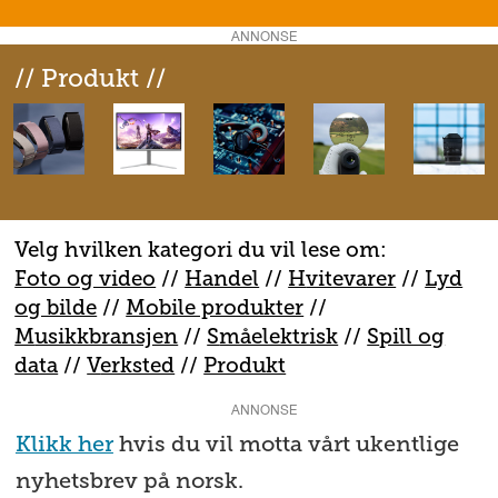
ANNONSE
// Produkt //
Velg hvilken kategori du vil lese om:
Foto og video
//
Handel
//
H
vitevarer
//
Lyd
og bilde
//
Mobile produkter
//
M
usikkbransjen
//
S
måelektrisk
//
S
pill og
data
//
V
erksted
//
Produkt
ANNONSE
Klikk her
hvis du vil motta vårt ukentlige
nyhetsbrev på norsk.