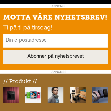
ANNONSE
MOTTA VÅRE NYHETSBREV!
Ti på ti på tirsdag!
ANNONSE
// Produkt //