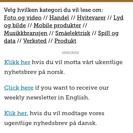
Velg hvilken kategori du vil lese om:
Foto og video
//
Handel
//
H
vitevarer
//
Lyd
og bilde
//
Mobile produkter
//
M
usikkbransjen
//
S
måelektrisk
//
S
pill og
data
//
V
erksted
//
Produkt
ANNONSE
Klikk her
hvis du vil motta vårt ukentlige
nyhetsbrev på norsk.
Click here
if you want to receive our
weekly newsletter in English.
Klik her
, hvis du vil modtage vores
ugentlige nyhedsbrev på dansk.