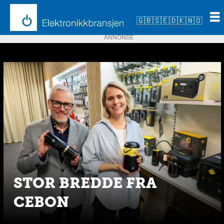
🇬🇧
🇸🇪
🇩🇰
🇳🇴
ANNONSE
Emne:
housegard
STOR BREDDE FRA
CEBON