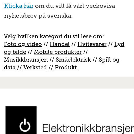
Klicka här
om du vill få vårt veckovisa
nyhetsbrev på svenska.
Velg hvilken kategori du vil lese om:
Foto og video
//
Handel
//
H
vitevarer
//
Lyd
og bilde
//
Mobile produkter
//
M
usikkbransjen
//
S
måelektrisk
//
S
pill og
data
//
V
erksted
//
Produkt