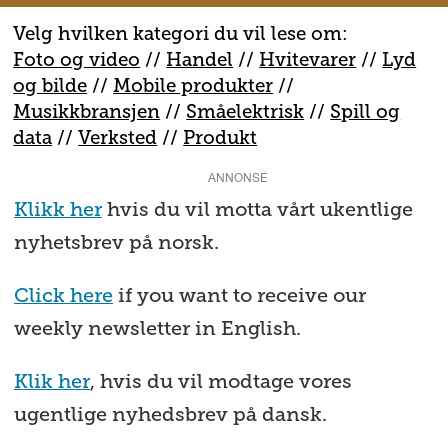
Velg hvilken kategori du vil lese om:
Foto og video
//
Handel
//
H
vitevarer
//
Lyd
og bilde
//
Mobile produkter
//
M
usikkbransjen
//
S
måelektrisk
//
S
pill og
data
//
V
erksted
//
Produkt
ANNONSE
Klikk her
hvis du vil motta vårt ukentlige
nyhetsbrev på norsk.
Click here
if you want to receive our
weekly newsletter in English.
Klik her
, hvis du vil modtage vores
ugentlige nyhedsbrev på dansk.