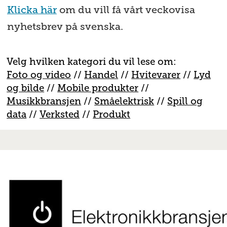
Klicka här
om du vill få vårt veckovisa
nyhetsbrev på svenska.
Velg hvilken kategori du vil lese om:
Foto og video
//
Handel
//
H
vitevarer
//
Lyd
og bilde
//
Mobile produkter
//
M
usikkbransjen
//
S
måelektrisk
//
S
pill og
data
//
V
erksted
//
Produkt