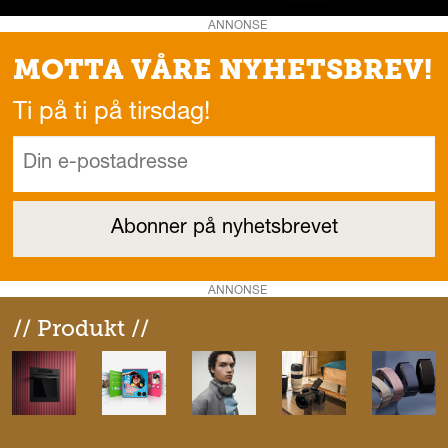
ANNONSE
MOTTA VÅRE NYHETSBREV!
Ti på ti på tirsdag!
ANNONSE
// Produkt //