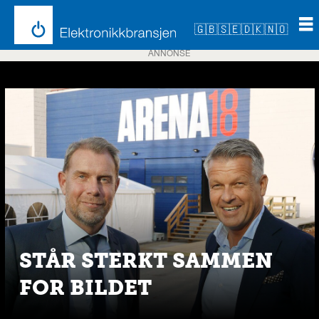
🇬🇧
🇸🇪
🇩🇰
🇳🇴
ANNONSE
Emne:
itcg
STÅR STERKT SAMMEN
FOR BILDET