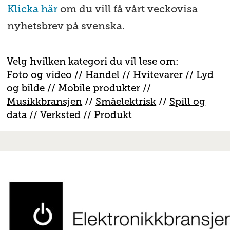
Klicka här
om du vill få vårt veckovisa
nyhetsbrev på svenska.
Velg hvilken kategori du vil lese om:
Foto og video
//
Handel
//
H
vitevarer
//
Lyd
og bilde
//
Mobile produkter
//
M
usikkbransjen
//
S
måelektrisk
//
S
pill og
data
//
V
erksted
//
Produkt