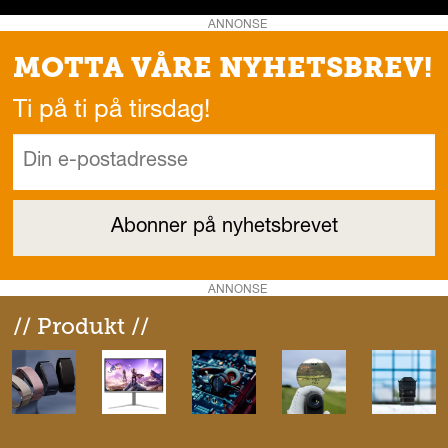
ANNONSE
MOTTA VÅRE NYHETSBREV!
Ti på ti på tirsdag!
ANNONSE
// Produkt //