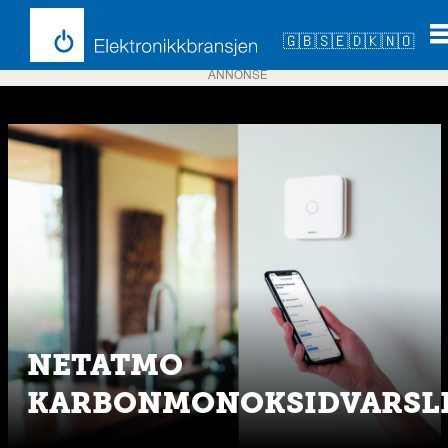
🇬🇧
🇸🇪
🇩🇰
🇳🇴
ANNONSE
Emne:
karbonmonoksidvarsler
NETATMO
KARBONMONOKSIDVARSL