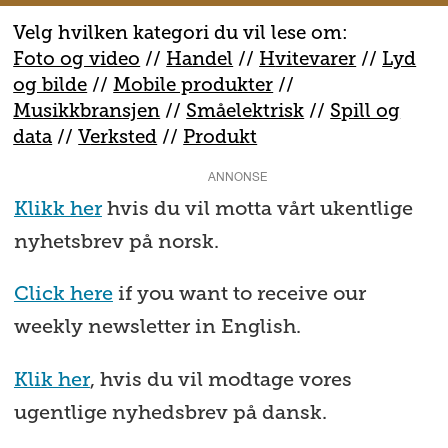
Velg hvilken kategori du vil lese om:
Foto og video
//
Handel
//
H
vitevarer
//
Lyd
og bilde
//
Mobile produkter
//
M
usikkbransjen
//
S
måelektrisk
//
S
pill og
data
//
V
erksted
//
Produkt
ANNONSE
Klikk her
hvis du vil motta vårt ukentlige
nyhetsbrev på norsk.
Click here
if you want to receive our
weekly newsletter in English.
Klik her
, hvis du vil modtage vores
ugentlige nyhedsbrev på dansk.