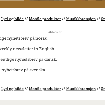
/
Lyd og bilde
//
Mobile produkter
//
M
usikkbransjen
//
S
ANNONSE
lige nyhetsbrev på norsk.
weekly newsletter in English.
gentlige nyhedsbrev på dansk.
a nyhetsbrev på svenska.
/
Lyd og bilde
//
Mobile produkter
//
M
usikkbransjen
//
S