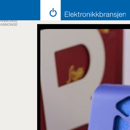
ANNONSE
ANNONSE
Emne:
muvo