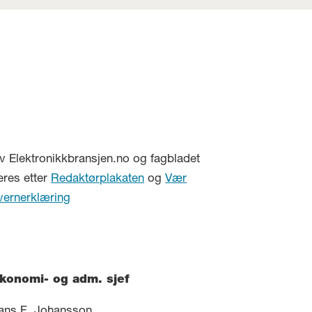
v Elektronikkbransjen.no og fagbladet
eres etter
Redaktørplakaten
og
Vær
vernerklæring
konomi- og adm. sjef
ans F. Johansson