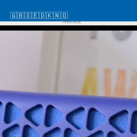
🇬🇧
🇸🇪
🇩🇰
🇳🇴
ANNONSE