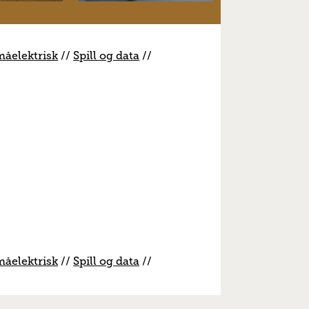
måelektrisk
//
S
pill og data
//
måelektrisk
//
S
pill og data
//