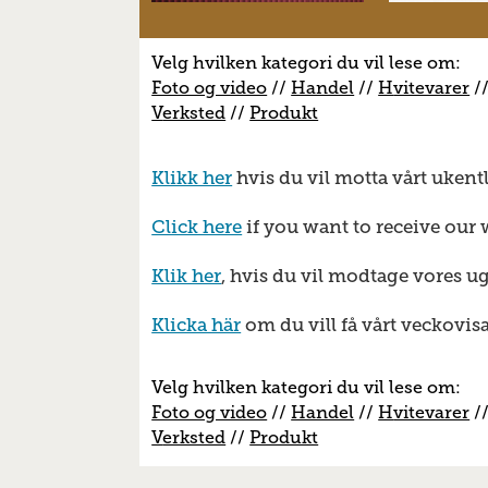
Velg hvilken kategori du vil lese om:
Foto og video
//
Handel
//
H
vitevarer
/
V
erksted
//
Produkt
Klikk her
hvis du vil motta vårt ukent
Click here
if you want to receive our 
Klik her
, hvis du vil modtage vores u
Klicka här
om du vill få vårt veckovis
Velg hvilken kategori du vil lese om:
Foto og video
//
Handel
//
H
vitevarer
/
V
erksted
//
Produkt