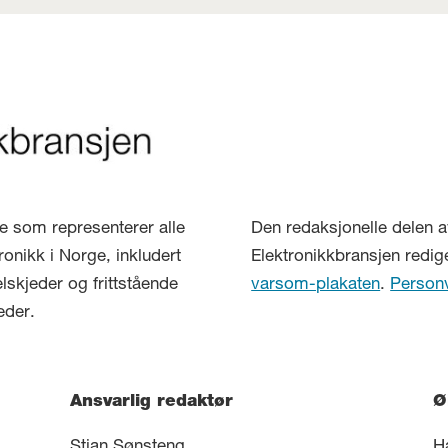
lse som representerer alle
Den redaksjonelle delen a
ronikk i Norge, inkludert
Elektronikkbransjen redig
elskjeder og frittstående
varsom-plakaten
.
Person
eder.
Ansvarlig redaktør
Ø
Stian Sønsteng
H