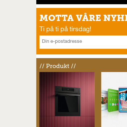
MOTTA VÅRE NYH
Ti på ti på tirsdag!
// Produkt //