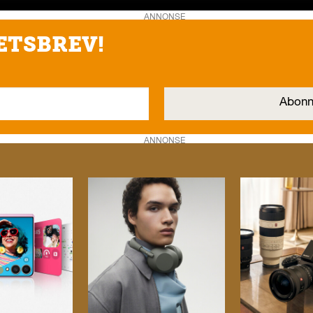
ANNONSE
ETSBREV!
ANNONSE