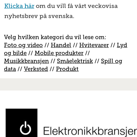
Klicka här
om du vill få vårt veckovisa
nyhetsbrev på svenska.
Velg hvilken kategori du vil lese om:
Foto og video
//
Handel
//
H
vitevarer
//
Lyd
og bilde
//
Mobile produkter
//
M
usikkbransjen
//
S
måelektrisk
//
S
pill og
data
//
V
erksted
//
Produkt