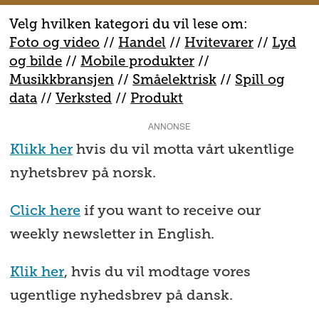
Velg hvilken kategori du vil lese om:
Foto og video
//
Handel
//
H
vitevarer
//
Lyd
og bilde
//
Mobile produkter
//
M
usikkbransjen
//
S
måelektrisk
//
S
pill og
data
//
V
erksted
//
Produkt
ANNONSE
Klikk her
hvis du vil motta vårt ukentlige
nyhetsbrev på norsk.
Click here
if you want to receive our
weekly newsletter in English.
Klik her
, hvis du vil modtage vores
ugentlige nyhedsbrev på dansk.