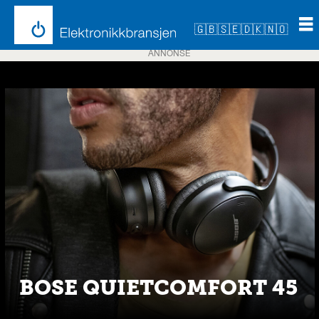
🇬🇧
🇸🇪
🇩🇰
🇳🇴
ANNONSE
Emne:
quietcomfort
BOSE QUIETCOMFORT 45