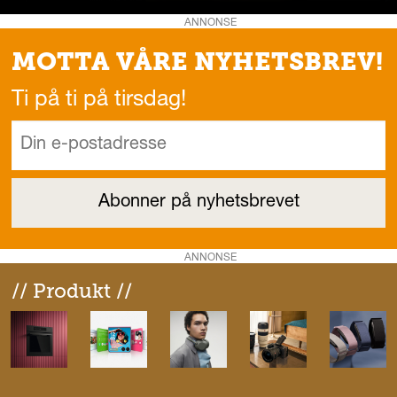
ANNONSE
MOTTA VÅRE NYHETSBREV!
Ti på ti på tirsdag!
ANNONSE
// Produkt //