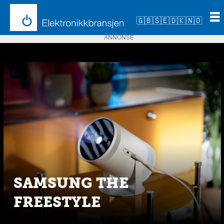
🇬🇧
🇸🇪
🇩🇰
🇳🇴
ANNONSE
Emne:
smartaudio
SAMSUNG THE
FREESTYLE