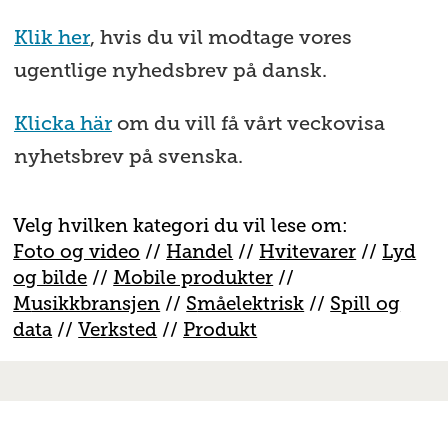
Klik her
, hvis du vil modtage vores
ugentlige nyhedsbrev på dansk.
Klicka här
om du vill få vårt veckovisa
nyhetsbrev på svenska.
Velg hvilken kategori du vil lese om:
Foto og video
//
Handel
//
H
vitevarer
//
Lyd
og bilde
//
Mobile produkter
//
M
usikkbransjen
//
S
måelektrisk
//
S
pill og
data
//
V
erksted
//
Produkt