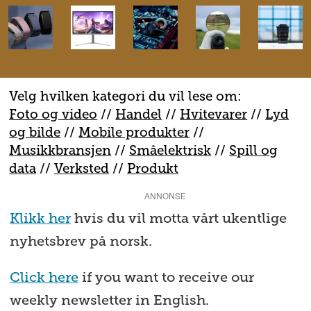
Velg hvilken kategori du vil lese om:
Foto og video
//
Handel
//
H
vitevarer
//
Lyd
og bilde
//
Mobile produkter
//
M
usikkbransjen
//
S
måelektrisk
//
S
pill og
data
//
V
erksted
//
Produkt
ANNONSE
Klikk her
hvis du vil motta vårt ukentlige
nyhetsbrev på norsk.
Click here
if you want to receive our
weekly newsletter in English.