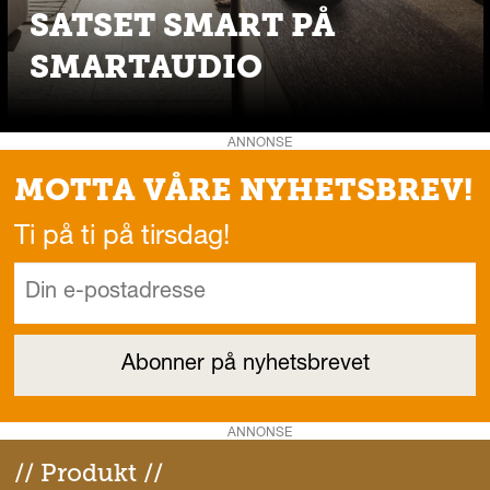
SATSET SMART PÅ
SMARTAUDIO
ANNONSE
MOTTA VÅRE NYHETSBREV!
Ti på ti på tirsdag!
ANNONSE
// Produkt //