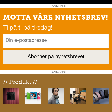
ANNONSE
MOTTA VÅRE NYHETSBREV!
Ti på ti på tirsdag!
ANNONSE
// Produkt //