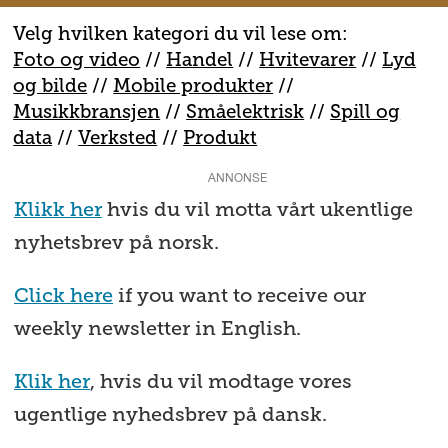
Velg hvilken kategori du vil lese om:
Foto og video
//
Handel
//
H
vitevarer
//
Lyd
og bilde
//
Mobile produkter
//
M
usikkbransjen
//
S
måelektrisk
//
S
pill og
data
//
V
erksted
//
Produkt
ANNONSE
Klikk her
hvis du vil motta vårt ukentlige
nyhetsbrev på norsk.
Click here
if you want to receive our
weekly newsletter in English.
Klik her
, hvis du vil modtage vores
ugentlige nyhedsbrev på dansk.