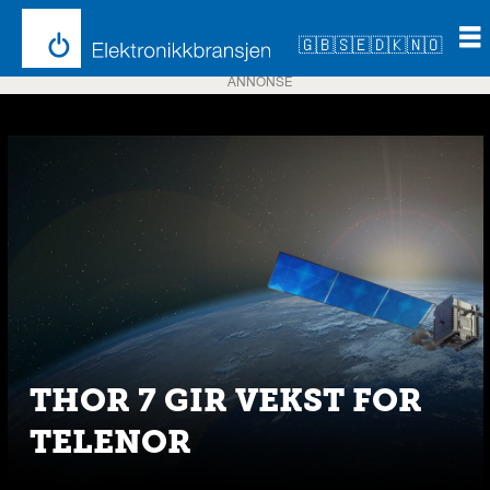
🇬🇧
🇸🇪
🇩🇰
🇳🇴
ANNONSE
Emne:
thor
7
THOR 7 GIR VEKST FOR
TELENOR