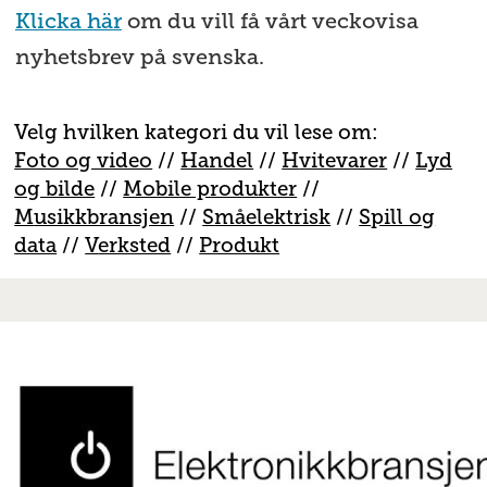
Klicka här
om du vill få vårt veckovisa
nyhetsbrev på svenska.
Velg hvilken kategori du vil lese om:
Foto og video
//
Handel
//
H
vitevarer
//
Lyd
og bilde
//
Mobile produkter
//
M
usikkbransjen
//
S
måelektrisk
//
S
pill og
data
//
V
erksted
//
Produkt