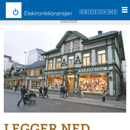
🇬🇧
🇸🇪
🇩🇰
🇳🇴
ANNONSE
LEGGER NED