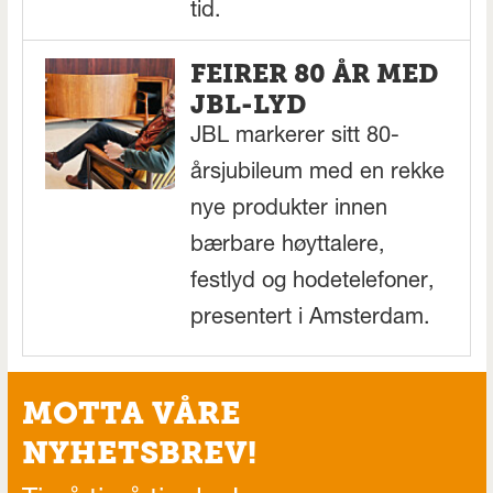
tid.
FEIRER 80 ÅR MED
JBL-LYD
JBL markerer sitt 80-
årsjubileum med en rekke
nye produkter innen
bærbare høyttalere,
festlyd og hodetelefoner,
presentert i Amsterdam.
MOTTA VÅRE
NYHETSBREV!