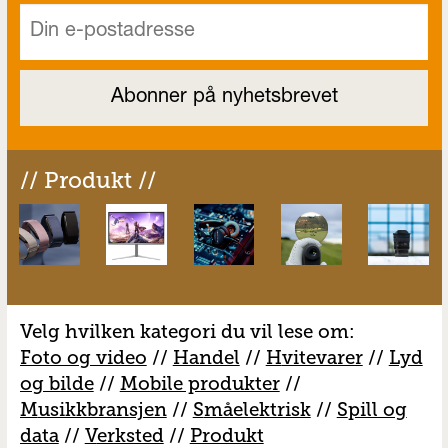
// Produkt //
Velg hvilken kategori du vil lese om:
Foto og video
//
Handel
//
H
vitevarer
//
Lyd
og bilde
//
Mobile produkter
//
M
usikkbransjen
//
S
måelektrisk
//
S
pill og
data
//
V
erksted
//
Produkt