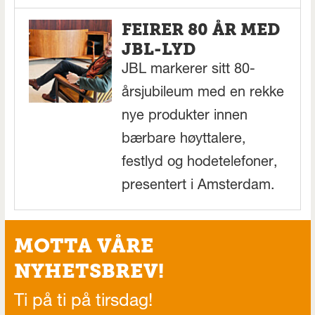
FEIRER 80 ÅR MED
JBL-LYD
JBL markerer sitt 80-
årsjubileum med en rekke
nye produkter innen
bærbare høyttalere,
festlyd og hodetelefoner,
presentert i Amsterdam.
MOTTA VÅRE
NYHETSBREV!
Ti på ti på tirsdag!