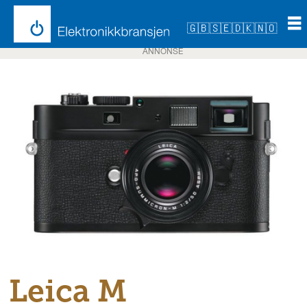
🇬🇧
🇸🇪
🇩🇰
🇳🇴
ANNONSE
Leica M