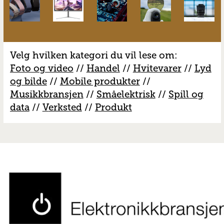
Velg hvilken kategori du vil lese om:
Foto og video
//
Handel
//
H
vitevarer
//
Lyd
og bilde
//
Mobile produkter
//
M
usikkbransjen
//
S
måelektrisk
//
S
pill og
data
//
V
erksted
//
Produkt