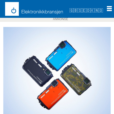
🇬🇧
🇸🇪
🇩🇰
🇳🇴
ANNONSE