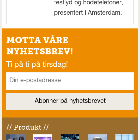
festlyd og hodetelefoner,
presentert i Amsterdam.
MOTTA VÅRE
NYHETSBREV!
Ti på ti på tirsdag!
// Produkt //