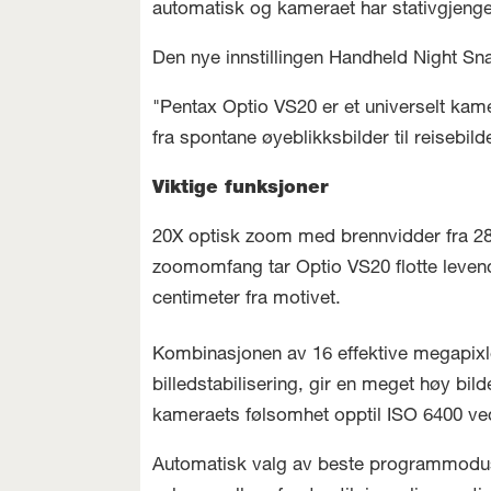
automatisk og kameraet har stativgjenge
Den nye innstillingen Handheld Night Sn
"Pentax Optio VS20 er et universelt kam
fra spontane øyeblikksbilder til reiseb
Viktige funksjoner
20X optisk zoom med brennvidder fra 28 
zoomomfang tar Optio VS20 flotte levend
centimeter fra motivet.
Kombinasjonen av 16 effektive megapixl
billedstabilisering, gir en meget høy bilde
kameraets følsomhet opptil ISO 6400 ved
Automatisk valg av beste programmodus f