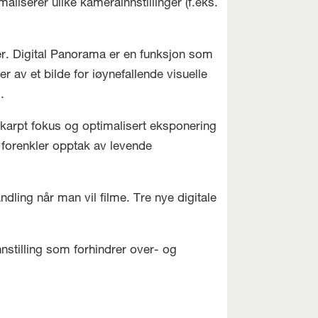
iserer ulike kamerainnstillinger (f.eks.
er. Digital Panorama er en funksjon som
er av et bilde for iøynefallende visuelle
om.
karpt fokus og optimalisert eksponering
 forenkler opptak av levende
dling når man vil filme. Tre nye digitale
nnstilling som forhindrer over- og