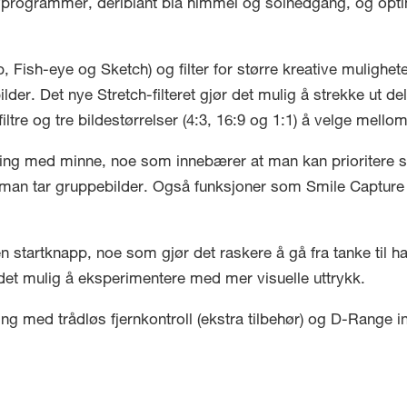
programmer, deriblant blå himmel og solnedgang, og optimal
Fish-eye og Sketch) og filter for større kreative mulighet
lder. Det nye Stretch-filteret gjør det mulig å strekke ut del
e filtre og tre bildestørrelser (4:3, 16:9 og 1:1) å velge mell
ing med minne, noe som innebærer at man kan prioritere s
r man tar gruppebilder. Også funksjoner som Smile Capture
startknapp, noe som gjør det raskere å gå fra tanke til han
ør det mulig å eksperimentere med mer visuelle uttrykk.
ing med trådløs fjernkontroll (ekstra tilbehør) og D-Range i