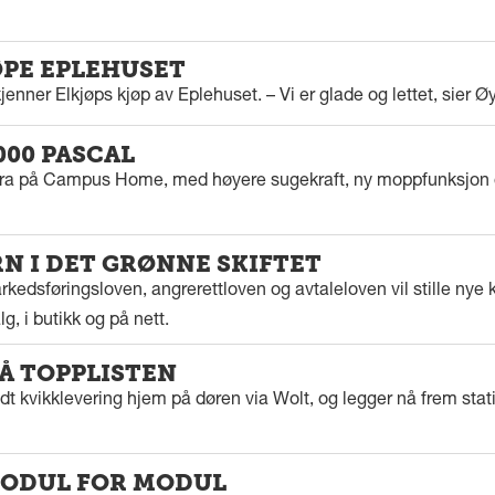
ØPE EPLEHUSET
enner Elkjøps kjøp av Eplehuset. – Vi er glade og lettet, sier Ø
000 PASCAL
tra på Campus Home, med høyere sugekraft, ny moppfunksjon 
 I DET GRØNNE SKIFTET
kedsføringsloven, angrerettloven og avtaleloven vil stille nye k
g, i butikk og på nett.
PÅ TOPPLISTEN
dt kvikklevering hjem på døren via Wolt, og legger nå frem stat
ODUL FOR MODUL