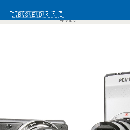
🇬🇧
🇸🇪
🇩🇰
🇳🇴
ANNONSE