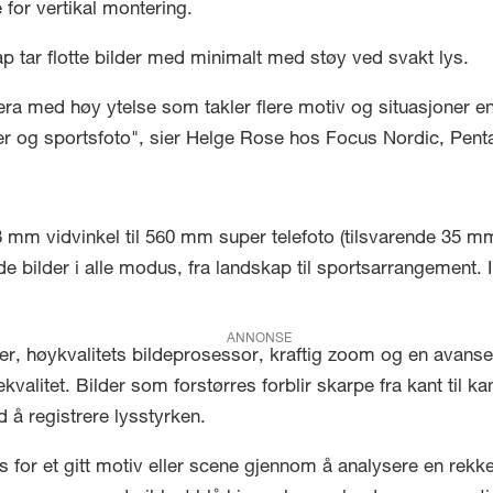
 for vertikal montering.
ap tar flotte bilder med minimalt med støy ved svakt lys.
era med høy ytelse som takler flere motiv og situasjoner e
ilder og sportsfoto", sier Helge Rose hos Focus Nordic, Pe
mm vidvinkel til 560 mm super telefoto (tilsvarende 35 mm
e bilder i alle modus, fra landskap til sportsarrangement.
ANNONSE
er, høykvalitets bildeprosessor, kraftig zoom og en avans
kvalitet. Bilder som forstørres forblir skarpe fra kant til ka
 å registrere lysstyrken.
or et gitt motiv eller scene gjennom å analysere en rekke