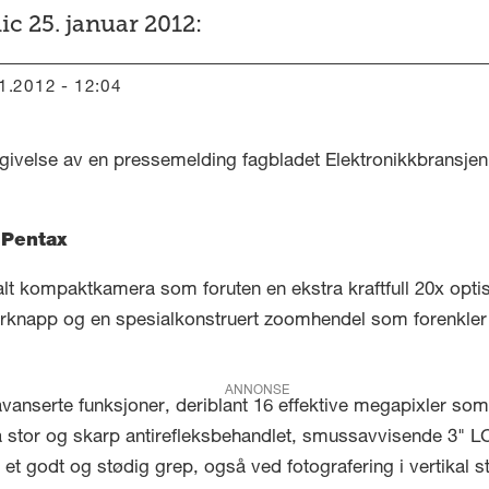
c 25. januar 2012:
01.2012 - 12:04
givelse av en pressemelding fagbladet Elektronikkbransjen 
 Pentax
talt kompaktkamera som foruten en ekstra kraftfull 20x opti
erknapp og en spesialkonstruert zoomhendel som forenkler 
ANNONSE
anserte funksjoner, deriblant 16 effektive megapixler som
ra stor og skarp antirefleksbehandlet, smussavvisende 3" 
t godt og stødig grep, også ved fotografering i vertikal s