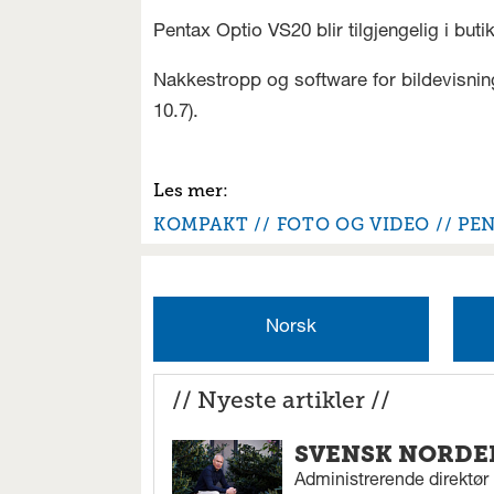
Pentax Optio VS20 blir tilgjengelig i but
Nakkestropp og software for bildevisni
10.7).
KOMPAKT
FOTO OG VIDEO
PE
Norsk
// Nyeste artikler //
SVENSK NORDEN
Administrerende direktør N