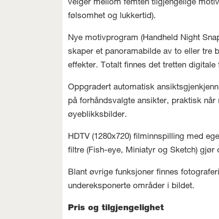
velger mellom femten tilgjengelige motiv
følsomhet og lukkertid).
Nye motivprogram (Handheld Night Snap, 
skaper et panoramabilde av to eller tre bi
effekter. Totalt finnes det tretten digital
Oppgradert automatisk ansiktsgjenkjenn
på forhåndsvalgte ansikter, praktisk nå
øyeblikksbilder.
HDTV (1280x720) filminnspilling med egen 
filtre (Fish-eye, Miniatyr og Sketch) gj
Blant øvrige funksjoner finnes fotografer
undereksponerte områder i bildet.
Pris og tilgjengelighet