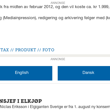
ANNONSE
ikk fra midten av februar 2012, og den vil koste ca. kr 1.999
ng (Mediainpression), redigering og arkivering følger me
NTAX
PRODUKT
FOTO
ANNONSE
English
Dansk
SJEF I ELKJØP
iclas Eriksson i Elgiganten Sverige er fra 1. august ny konserns