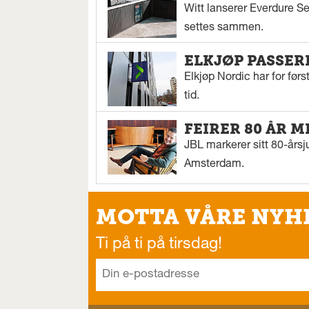
Witt lanserer Everdure S
settes sammen.
ELKJØP PASSER
Elkjøp Nordic har for fø
tid.
FEIRER 80 ÅR M
JBL markerer sitt 80-årsj
Amsterdam.
MOTTA VÅRE NYH
Ti på ti på tirsdag!