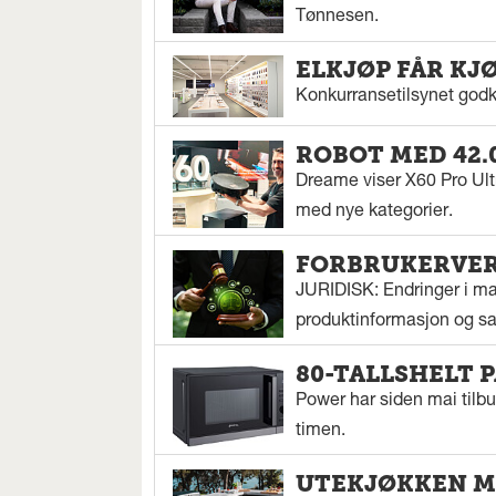
Tønnesen.
ELKJØP FÅR KJ
Konkurransetilsynet godkj
ROBOT MED 42.
Dreame viser X60 Pro Ul
med nye kategorier.
FORBRUKERVERN
JURIDISK: Endringer i mar
produktinformasjon og sal
80-TALLSHELT 
Power har siden mai tilbu
timen.
UTEKJØKKEN M