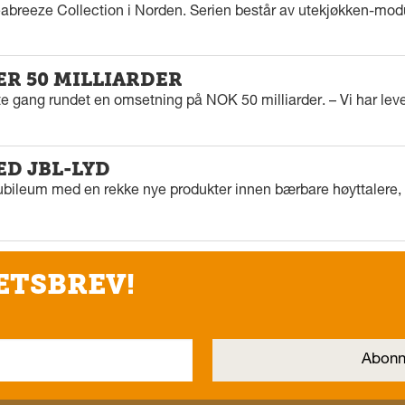
eabreeze Collection i Norden. Serien består av utekjøkken-modu
ER 50 MILLIARDER
rste gang rundet en omsetning på NOK 50 milliarder. – Vi har l
ED JBL-LYD
ubileum med en rekke nye produkter innen bærbare høyttalere, f
ETSBREV!